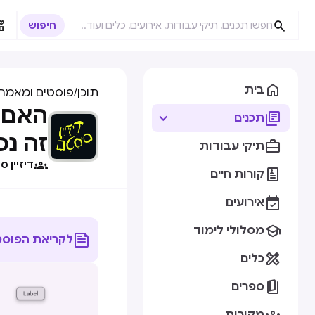



בית
תוכן
/
פוסטים ומאמרי
האם כ

תכנים
זה נכ

תיקי עבודות

דיזיין 

קורות חיים

אירועים

מסלולי לימוד

לקריאת הפוסט

כלים

ספרים
