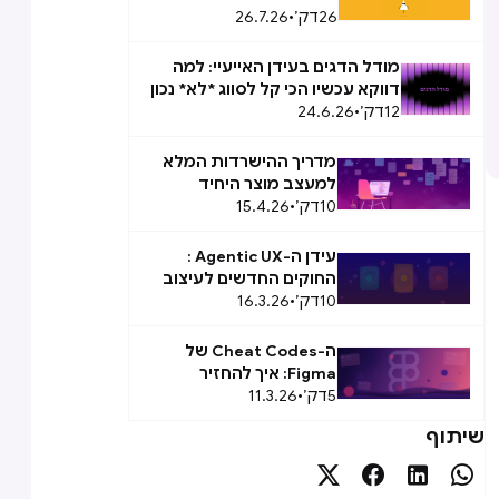
26
דק׳
•
26.7.26
מודל הדגים בעידן האייעיי: למה
דווקא עכשיו הכי קל לסווג *לא* נכון
12
דק׳
•
24.6.26
מדריך ההישרדות המלא
למעצב מוצר היחיד
10
דק׳
•
בהייטק
15.4.26
עידן ה-Agentic UX :
החוקים החדשים לעיצוב
10
דק׳
•
16.3.26
Agent Experience (AX)
ה-Cheat Codes של
Figma: איך להחזיר
5
דק׳
•
11.3.26
לעצמכם שעתיים ביום
שיתוף



