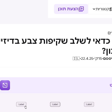

הצעת תוכן
קטגוריות
ם
דאי לשלב שקיפות צבע בדיזיין
ון?
סיסטם
•
5
דק׳
•
22.4.25
•
🇮🇱
