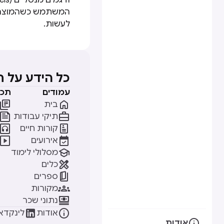
המשתמש כשהמוצר "ל
לעשות.
כל הידע על 
עמודים
תכנ


בית


תיקי עבודות


קורות חיים


אירועים

מסלולי לימוד

כלים

ספרים

מקורות

נתוני שכר


אודות
לינקדאי

אודות