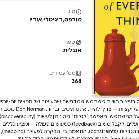

סוג
מודפס
,
דיגיטלי
,
אודיו

שפה
אנגלית

מס׳ עמודים
368
בעיצוב חוויית משתמש שמדגישה שהעיצוב של חפצים יום-יומיי
— דלתות, מתגים, אפליקציות — צריך להיות אינטואיטיבי וברור. Don Norman מסב
איך עיצוב טוב מקל על המשתמש: מאפשר
להבין איך הדברים פועלים, לקבל משוב (feedback) כשעושים פעולה — ומציע כללים
פשוטים כמו שימוש בהגבלות (constraints), התאמה בין הבקרה לפעולה (mapping),