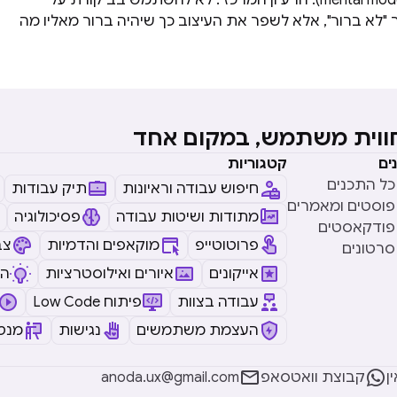
ודגמים מנטליים (mental models). הרעיון המרכזי: לא להשתמש בביקורת על
א ברור", אלא לשפר את העיצוב כך שיהיה ברור מאליו מה
חווית משתמש, במקום אחד
ים
קטגוריות
כל התכנים
חיפוש עבודה וראיונות
תיק עבודות
פוסטים ומאמרים
מתודות ושיטות עבודה
פסיכולוגיה
פודקאסטים
פרוטוטייפ
מוקאפים והדמיות
צב
סרטונים
אייקונים
איורים ואילוסטרציות
ה
עבודה בצוות
Low Code פיתוח
העצמת משתמשים
נגישות
מנטו


ן
קבוצת וואטסאפ
anoda.ux@gmail.com