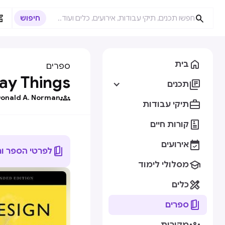



בית
ספרים
ay Things

תכנים

onald A. Norman

תיקי עבודות

קורות חיים

אירועים

לפרטי הספר ו

מסלולי לימוד

כלים

ספרים
