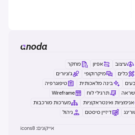
עיצוב
אפיון
מחקר
כלים
מיקרוקופי
ג'וניורים
עים
בינה מלאכותית
טיפוגרפיה
שראה
תרגילי לוח
Wireframe
אנימציות ואינטראקציות
מערכות מורכבות
רינג
דיזיין סיסטם
ניהול
icons8 :אייקונים