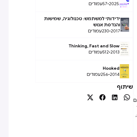
2025
•
57
עמודים
ידידותי למשתמש: טכנולוגיה, שמישות
והנדסת אנוש
2017
•
230
עמודים
Thinking, Fast and Slow
2013
•
512
עמודים
Hooked
2014
•
256
עמודים
שיתוף




ם
יר
 “לגלות” מה ניתן לעשות (discoverability),