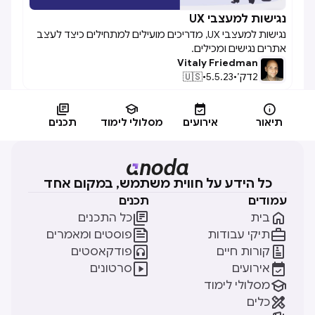
נגישות למעצבי UX

נגישות למעצבי UX, מדריכים מועילים למתחילים כיצד לעצב
אתרים נגישים ומכילים.‍
Vitaly Friedman
2
דק׳
•
5.5.23
•
🇺🇸




תיאור
אירועים
מסלולי לימוד
תכנים
כל הידע על חווית משתמש, במקום אחד
עמודים
תכנים


בית
כל התכנים


תיקי עבודות
פוסטים ומאמרים


קורות חיים
פודקאסטים


אירועים
סרטונים

מסלולי לימוד

כלים