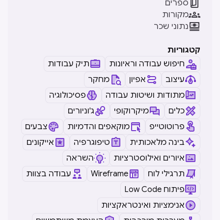

ספרים

מקורות

נתוני שכר
קטגוריות
חיפוש עבודה וראיונות
תיק עבודות
עיצוב
אפיון
מחקר
מתודות ושיטות עבודה
פסיכולוגיה
כלים
מיקרוקופי
ג'וניורים
פרוטוטייפ
מוקאפים והדמיות
צבעים
בינה מלאכותית
טיפוגרפיה
אייקונים
איורים ואילוסטרציות
השראה
תרגילי לוח
Wireframe
עבודה בצוות
Low Code פיתוח
אנימציות ואינטראקציות