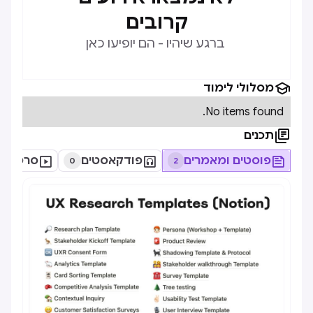
קרובים
ברגע שיהיו - הם יופיעו כאן

מסלולי לימוד
No items found.

תכנים

פוסטים ומאמרים

פודקאסטים

סרטונים
0
2