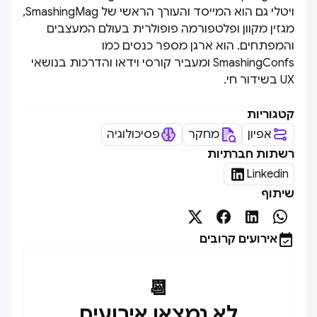
ויטלי גם הוא המייסד והעורך הראשי של SmashingMag,
מגזין מקוון ופלטפורמה פופולרית בעולם המעצבים
והמפתחים. הוא ארגן מספר כנסים כמו
SmashingConfs ומעביר קורסי וידאו והדרכות בנושאי
UX בשידור חי.
קטגוריות
אפיון
מחקר
פסיכולוגיה
רשתות חברתיות

Linkedin
שיתוף





אירועים קרובים
📆
לא נמצאו אירועים