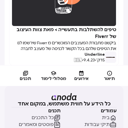
טיפים להשתלבות בתעשייה > מאת צוות העיצוב

של Fiverr
ביקשנו מחבורת המעצבים המוכשרים מ Fiverr שירשמו לנו
את הטיפים שלהם בכל הקשור לכניסה של מעצב לחברה
Underline
טכנולוגית גדולה. שאלות כמו מה הטעות הנפוצה ביותר של
5
דק׳
•
9.4.23
•
🇮🇱
מעצבים בתחילת דרכם בחברה חדשה, עבודת צוות - Big no
no, עצות זהב, ומה הם היו רוצים שיגלו להם לפני שהם נכנסים
להרפתקאה הזו.




תיאור
אירועים
מסלולי לימוד
תכנים
כל הידע על חווית משתמש, במקום אחד
עמודים
תכנים


בית
כל התכנים


תיקי עבודות
פוסטים ומאמרים