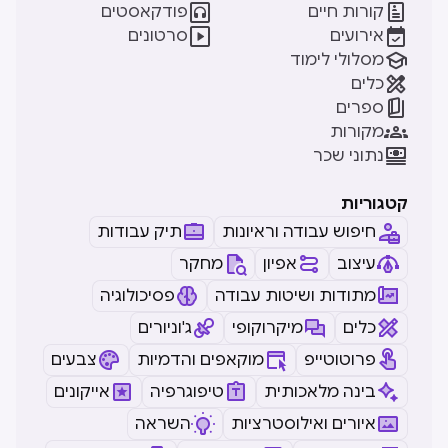


קורות חיים
פודקאסטים


אירועים
סרטונים

מסלולי לימוד

כלים

ספרים

מקורות

נתוני שכר
קטגוריות
חיפוש עבודה וראיונות
תיק עבודות
עיצוב
אפיון
מחקר
מתודות ושיטות עבודה
פסיכולוגיה
כלים
מיקרוקופי
ג'וניורים
פרוטוטייפ
מוקאפים והדמיות
צבעים
בינה מלאכותית
טיפוגרפיה
אייקונים
איורים ואילוסטרציות
השראה