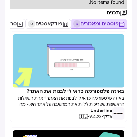
No items found.

תכנים

פוסטים ומאמרים

פודקאסטים

סרטונים
0
3
באיזה פלטפורמה כדאי לי לבנות את האתר?

באיזה פלטפורמה כדאי לי לבנות את האתר? אחת השאלות
הראשונות שצריכות ללוות את המחשבה על אתר היא - מה
Underline
היא הפלטפורמה המתאימה לאתר שלי? בעולם בו כמעט כל
5
דק׳
•
9.4.23
•
🇮🇱
עצמאי/עסק/חברה/עמותה צריכים אתר, צריך לחשוב טוב טוב
מה היא הפלטפורמה הראויה ביותר לפנים הדיגיטליות שלך.