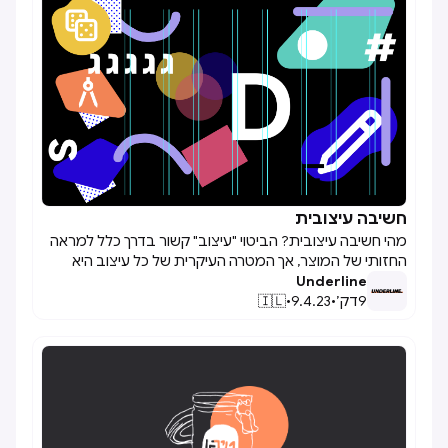
חשיבה עיצובית

מהי חשיבה עיצובית? הביטוי "עיצוב" קשור בדרך כלל למראה
החזותי של המוצר, אך המטרה העיקרית של כל עיצוב היא
Underline
לשפר את הרווחה בחייהם של אנשים. כדי להשיג זאת, יש צורך
9
דק׳
•
9.4.23
•
🇮🇱
גם לגשת אליהם מנקודות מבט שונות.כפי שהשם מרמז,
חשיבה עיצובית מתייחסת לאופן שבו המעצב חושב.