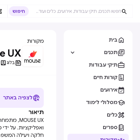



בית
מקורות
e UX

תכנים


בלוג
פ

תיקי עבודות

קורות חיים

אירועים

לצפיה באתר

מסלולי לימוד
תיאור

כלים

ספרים
ואפליקציות. על ידי
חלקה ויעילה המשפ
