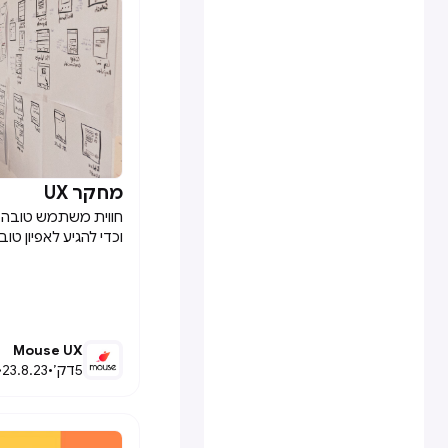
מחקר UX

חווית משתמש טובה ה
וכדי להגיע לאפיון ט
תהליך אפיון מוצר מ
האספקטים של המוצר,
במסגרתם המוצר קיי
מחקר עליהם ראשית
Mouse UX
שתנתב את סוג המחקר
5
דק׳
•
23.8.23
•
אקספלורטורי – הוא מ
ומגדירים בעיה, ובו י
אם?״ מחקר אקספלנטו
קורה ולמה זה קורה?״