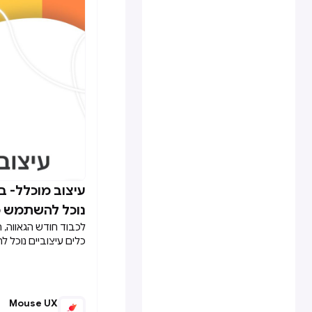
מגדירים פיתרון מחק
״האם אנחנו מתקרבים 
משתפרים?״ מתאים ל
הפיתרון המוצע לבע
(סיבתי)- יתאים לשא
x?״ וזהו שלב בו יש ה
את סוג המחקר שיענ
המקיפה ביותר. לעתי
יצורפו מספר סוגי מח
לעומק.
עיצוב מוכלל- בא

נוכל להשתמש כ
לכבוד חודש הגאווה, 
המגדרים?
כלים עיצוביים נוכל 
המגדרים?
Mouse UX