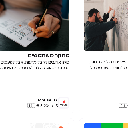
מחקר משתמשים

יא ערובה למוצר טוב,
כולנו אוהבים לקבל מתנות, אבל לפעמים
וב של חווית משתמש כל
המתנה שהוענקה לנו לא ממש מתאימה ל
תחיל בהבנת כל
שאנחנו. את המתנות הכי טובות נקבל
 לרבות התחום והארגון
מהאנשים שמכירים אותנו באמת. כשמתח
ם, המתחרים שלו
לעצב מוצר, אתר או פיצ׳ר עלינו להתחיל 
והמשתמשים שלו. לפני שחוקרי UX מתחילים
בחשיבה על מי שהולך להשתמש בו, כי אם
 לנסח את שאלת המחקר
היעד שלנו יהיה מרוצה, הוא יחזור שוב ושוב 
Mouse UX
 בו יבחרו. מחקר
מתנות טובות לא מחליפים! כדי להכיר את
🇮🇱
5
דק׳
•
8.8.23
•
🇮🇱
חקר בו מעלים רעיונות
היעד שלנו נבצע מחקר משתמשים, נתמק
שאלו החוקרים ״מה קורה
בהתנהגות, הצרכים, המוטיבציות ונקודות
רי – יענה לשאלה ״מה
הכאב של המשתמשים שלנו. מידע זה נית
 ומתאים לשלב בו
לאסוף באמצעות טכניקות שונות, וסוג ה