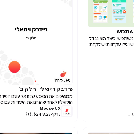
למעשה ישנם תנאי סביבה רבים שעלולים
פיע על השימוש שלנו במוצר ולהוות אתגר
קושי. בגלל שממשקים דיגיטליים רבים, הם
ואליים, אחד הגורמים המשפיעים ביותר הוא
עיצוב ממשק משתמש UI לתנאי תאורה שונים.
עיצוב
מה זה עיצוב ממשק משת
מעיצוב חווית משתמש וא
בחשבון כאשר ניגשי
עקרונות יש לקחת בחשבו
מערכת,
פידבק ויזואלי- חלק ב׳

משיכים את המסע שלנו אל עולם הפידבק
ויזואלי! לאחר שהנחנו את היסודות עם סוגי
בק בסיסיים, היום נבחן סוגי פידבק נוספים
Mouse UX
המגבירים את איכות האינטראקציות של
🇮🇱
•
24.8.23
•
דק׳
3
🇮
המשתמשים.