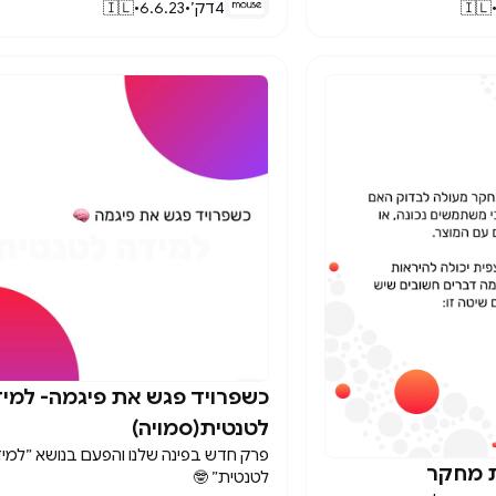
🇮🇱
4
דק׳
•
6.6.23
•
🇮🇱
כשפרויד פגש את פיגמה- למי

לטנטית(סמויה)
פרק חדש בפינה שלנו והפעם בנושא ״למי
ת מחקר
לטנטית״ 🤓