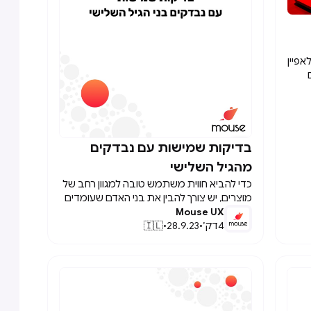
משמעות השינויים הללו, השפעתם על המוצרים
והשירותים, ואיך הם יכולים להוות גורם לכלליות
רבה יותר.
אפיין
שית
ש
 יהיה
בדיקות שמישות עם נבדקים

ה
מהגיל השלישי
י
כדי להביא חווית משתמש טובה למגוון רחב של
רים
מוצרים, יש צורך להבין את בני האדם שעומדים
Mouse UX
מאחרי המשתמשים. היום כתבנו כיצד מומלץ
וש
4
דק׳
•
28.9.23
•
🇮🇱
לערוך בדיקות שמישות לבני הגיל השלישי, חתך
 רחב
אוכלוסייה שצריך חווית משתמש מותאמת אליו
וגדל ככל שהאוכלוסייה הכללית גדלה
ות
ומתבגרת. קריאה מהנה!
אפילו
בה
משק.