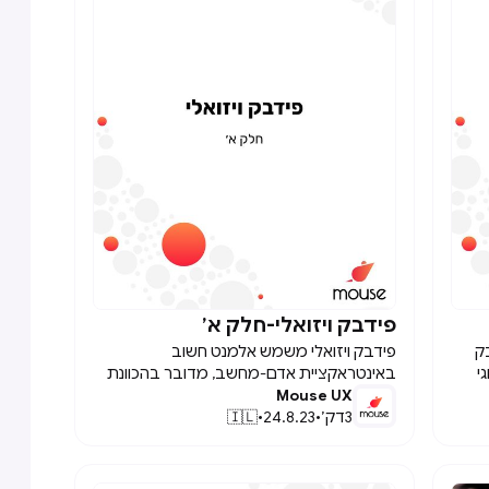
תגר
 הם
הוא
פידבק ויזואלי-חלק א׳

ק
פידבק ויזואלי משמש אלמנט חשוב
י
באינטראקציית אדם-מחשב, מדובר בהכוונת
פים
Mouse UX
משתמשים בצורה חלקה דרך ממשק. היום
3
דק׳
•
24.8.23
•
🇮🇱
נתעמק בשני סוגי משוב בסיסיים שכל מעצב
חייב לשלוט בהם: שינוי צבע, הנפשות ומעברים.
הישארו מעודכנים עבור תובנות נוספות מחר!