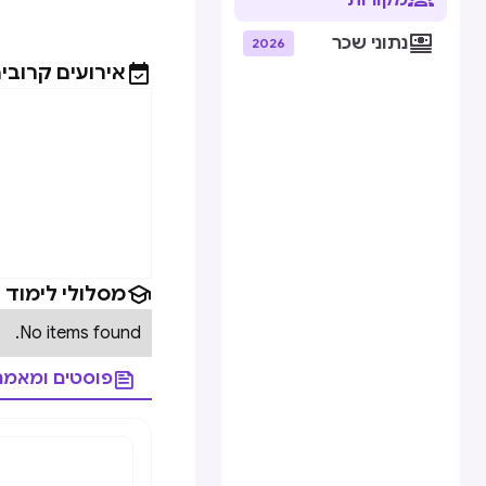
מקורות

נתוני שכר
2026

אירועים קרובי

מסלולי לימוד
No items found.

פוסטים ומאמר