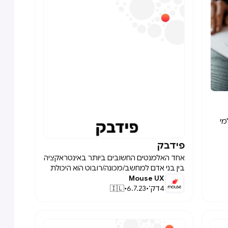
מי
ילים
פידבק

תמיד
אחד האלמנטים החשובים ביותר באינטראקציה
 קהל
בין בני אדם למחשב/מכונה/רובוט הוא היכולת
כי
Mouse UX
לתת ולקבל פידבק על התנהגות מסוימת. כך
 קהל
4
דק׳
•
6.7.23
•
🇮🇱
ניתן להבין טוב יותר את מצב האינטראקציה,
ד
לבחור תגובה בהתאם וללמוד כיצד לנהוג
בעתיד.
ן
מחקר