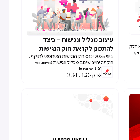
עיצוב מכליל ונגישות – כיצד

 חלק
להתכונן לקראת חוק הנגישות
ך מחקר
ביוני 2025 יכנס חוק הנגישות האירופאי לתוקף ,
הארופאי
ופיין
חוק זה יחייב עיצוב מכליל ונגישות (Inclusive
Mouse UX
design , accessibility). נגישות דיגיטלית בכל
ר
6
דק׳
•
11.11.23
•
🇮🇱
המגזרים הציבוריים והפרטיים באירופה בכלל
ובמדינות הנורדיות בפרט אינו רק עניין של ציות
לתקנות. מדובר בהתייחסות לעתיד שבו
אב
שירותים דיגיטליים הם מהותית כלליים נגישים
ת
ומתאימים לכל המשתמשים ללא קשר
ליכולותיהם. בעוד לנגישות יש היום פתרונות
מהירים, עיצוב מכליל הוא עניין חדש. הבנת
הדקויות של השינויים החוקיים הממשמשים
ות?
ובאים היא קריטית. הם מייצגים לא רק רשימת
מטלות, אלא הזדמנות לחדש ולשפר את
השירותים הדיגיטליים. חשוב להבין מה