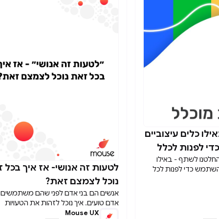
ר הערכתי- יתאים לשאלה
אותו נבצע יהיה תלוי בסוג האתר, המערכת
לדרישות שלנו או
האפליקציה אותה אנו מעצבים, ובכמות
שלב בו מעריכים את
המשאבים שנהיה מוכנים להשקיע.
יה בממשק מחקר קזואלי
לות של ״מה משפיע על
בנה ודיוק של הפיתרון.
בהתאם לשאלת המחקר יתאימו חוקרי ה UX
ה לשאלות בצורה
ם כדי לענות לשאלה אחת
קר שונים כדי לבסס מידע
ילו כלים עיצוביים
די לפנות לכלל
החלטנו לשתף - באילו
לטעות זה אנושי- אז איך בכל 

להשתמש כדי לפנות לכל
נוכל לצמצם זאת?
אנשים הם בני אדם לפני שהם משתמשים ו
אדם טועים. איך נוכל לזהות את הטעויות
Mouse UX
האנושיות ולהתמודד איתן?