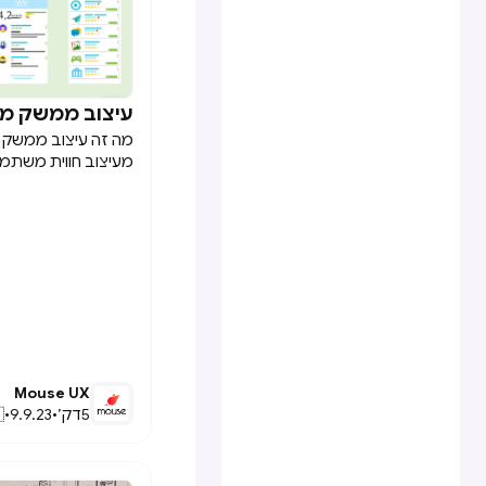
 ממשק משתמש

מש, כיצד הוא נבדל
ילו עקרונות יש לקחת
ם לעצב ממשק? ואיזה
ן כאשר ניגשים לעצב
 אפליקציה או מוצר?
Mouse UX

•
9.9.23
•
דק׳
5