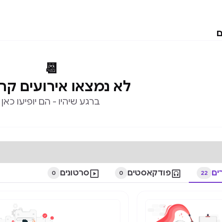
ם
📆
לא נמצאו אירועים קר
ברגע שיהיו - הם יופיעו כאן
ים

פודקאסטים

סרטונים
0
0
22