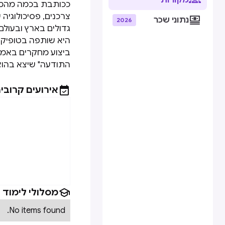
מקורות
ככותבת בכמה מהמגז
צרכנים, פסיכולוגיה 

נתוני שכר
2026
גדולים בארץ ובעולם 
היא שותפה בטופיקס
ביצוע מחקרים באמצע
התודעה" שיצא בהוצ

אירועים קרובי

מסלולי לימוד
No items found.