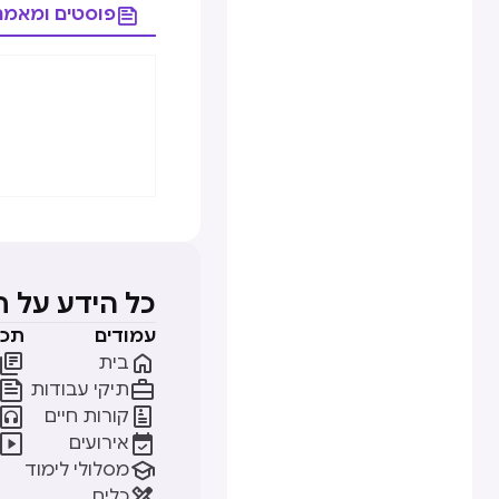

פוסטים ומאמר
כל הידע על 
עמודים
תכנ


בית


תיקי עבודות


קורות חיים


אירועים

מסלולי לימוד

כלים