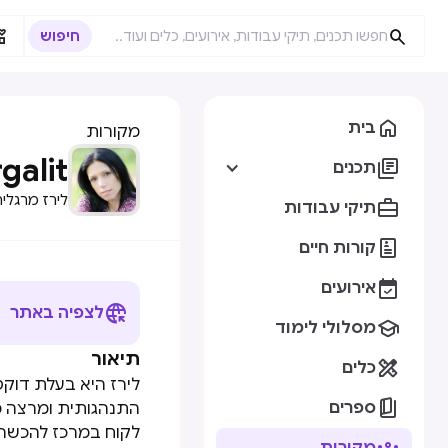



בית
מקורות
galit

תכנים
לירז מרגלי

תיקי עבודות

קורות חיים

אירועים

לצפיה באתר

מסלולי לימוד
תיאור

כלים
לירז היא בעלת דוק

ספרים
התנהגותית ומרצה מ
לקוח במרכז להכשרת 
