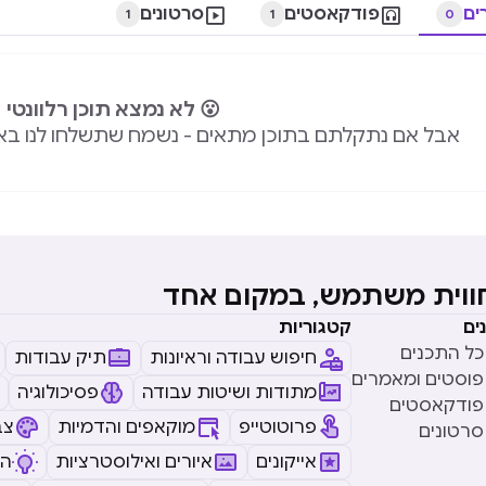
ים

פודקאסטים

סרטונים
1
1
0
😮 לא נמצא תוכן רלוונטי
אבל אם נתקלתם בתוכן מתאים - נשמח שתשלחו לנו בא
חווית משתמש, במקום אחד
ים
קטגוריות
כל התכנים
חיפוש עבודה וראיונות
תיק עבודות
פוסטים ומאמרים
מתודות ושיטות עבודה
פסיכולוגיה
פודקאסטים
פרוטוטייפ
מוקאפים והדמיות
צב
סרטונים
אייקונים
איורים ואילוסטרציות
ה