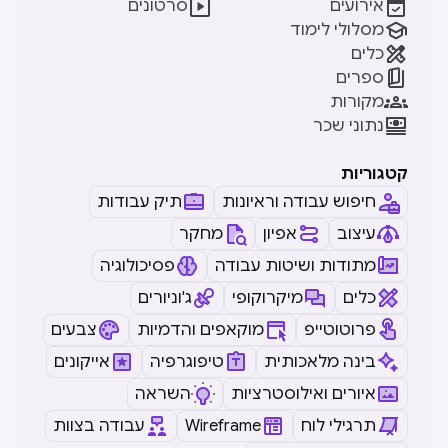


אירועים
סרטונים

מסלולי לימוד

כלים

ספרים

מקורות

נתוני שכר
קטגוריות
חיפוש עבודה וראיונות
תיק עבודות
עיצוב
אפיון
מחקר
מתודות ושיטות עבודה
פסיכולוגיה
כלים
מיקרוקופי
ג'וניורים
פרוטוטייפ
מוקאפים והדמיות
צבעים
בינה מלאכותית
טיפוגרפיה
אייקונים
איורים ואילוסטרציות
השראה
תרגילי לוח
Wireframe
עבודה בצוות