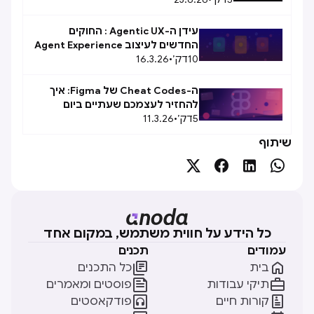
עידן ה-Agentic UX : החוקים
החדשים לעיצוב Agent Experience
10
(AX)
דק׳
•
16.3.26
ה-Cheat Codes של Figma: איך
להחזיר לעצמכם שעתיים ביום
5
דק׳
•
11.3.26
שיתוף




כל הידע על חווית משתמש, במקום אחד
עמודים
תכנים


בית
כל התכנים


תיקי עבודות
פוסטים ומאמרים


קורות חיים
פודקאסטים