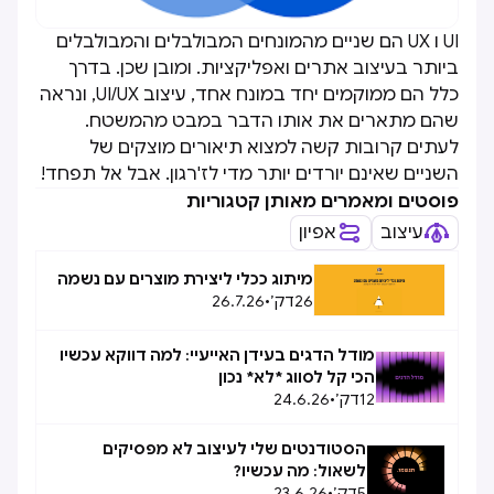
UI ו UX הם שניים מהמונחים המבולבלים והמבולבלים
ביותר בעיצוב אתרים ואפליקציות. ומובן שכן. בדרך
כלל הם ממוקמים יחד במונח אחד, עיצוב UI/UX, ונראה
שהם מתארים את אותו הדבר במבט מהמשטח.
לעתים קרובות קשה למצוא תיאורים מוצקים של
השניים שאינם יורדים יותר מדי לז'רגון. אבל אל תפחד!
פוסטים ומאמרים מאותן קטגוריות
עיצוב
אפיון
מיתוג ככלי ליצירת מוצרים עם נשמה
26
דק׳
•
26.7.26
מודל הדגים בעידן האייעיי: למה דווקא עכשיו
הכי קל לסווג *לא* נכון
12
דק׳
•
24.6.26
הסטודנטים שלי לעיצוב לא מפסיקים
לשאול: מה עכשיו?
5
דק׳
•
23.6.26