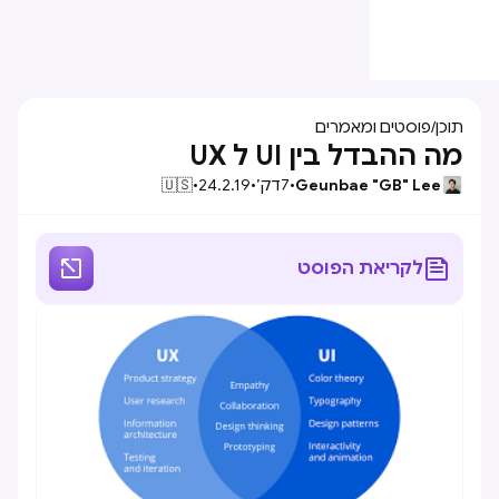
תוכן
/
פוסטים ומאמרים
מה ההבדל בין UI ל UX
Geunbae "GB" Lee
•
7
דק׳
•
24.2.19
•
🇺🇸


לקריאת הפוסט