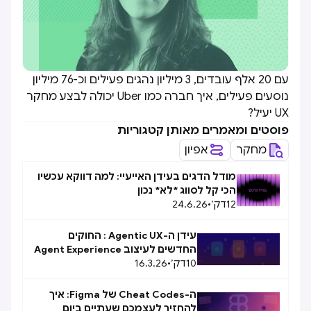
עם 20 אלף עובדים, 3 מיליון נהגים פעילים וכ-76 מיליון
נוסעים פעילים, איך חברה כמו Uber יכולה לבצע מחקר
UX יעיל?
פוסטים ומאמרים מאותן קטגוריות
מחקר
אפיון
מודל הדגים בעידן האייעיי: למה דווקא עכשיו
הכי קל לסווג *לא* נכון
12
דק׳
•
24.6.26
עידן ה-Agentic UX : החוקים
החדשים לעיצוב Agent Experience
10
(AX)
דק׳
•
16.3.26
ה-Cheat Codes של Figma: איך
להחזיר לעצמכם שעתיים ביום