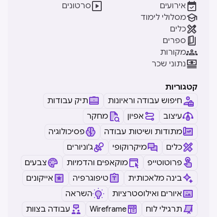


אירועים
סרטונים

מסלולי לימוד

כלים

ספרים

מקורות

נתוני שכר
קטגוריות
חיפוש עבודה וראיונות
תיק עבודות
עיצוב
אפיון
מחקר
מתודות ושיטות עבודה
פסיכולוגיה
כלים
מיקרוקופי
ג'וניורים
פרוטוטייפ
מוקאפים והדמיות
צבעים
בינה מלאכותית
טיפוגרפיה
אייקונים
איורים ואילוסטרציות
השראה
תרגילי לוח
Wireframe
עבודה בצוות