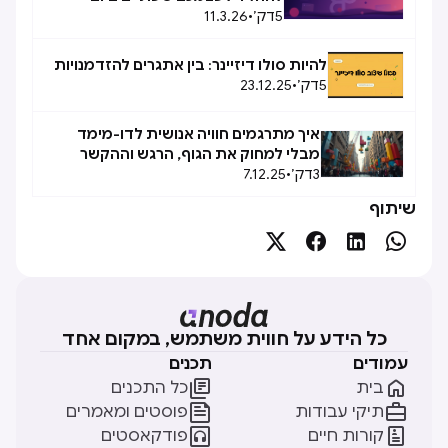
5
דק׳
•
11.3.26
להיות סולו דיזיינר: בין אתגרים להזדמנויות
5
דק׳
•
23.12.25
איך מתרגמים חוויה אנושית לדו-מימד
מבלי למחוק את הגוף, הרגש וההקשר
3
דק׳
•
7.12.25
המקורי שלה
שיתוף




כל הידע על חווית משתמש, במקום אחד
עמודים
תכנים


בית
כל התכנים


תיקי עבודות
פוסטים ומאמרים


קורות חיים
פודקאסטים