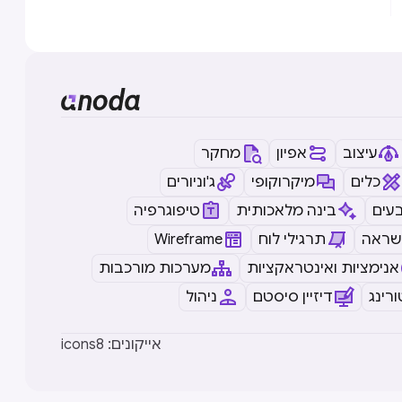
עיצוב
אפיון
מחקר
כלים
מיקרוקופי
ג'וניורים
עים
בינה מלאכותית
טיפוגרפיה
שראה
תרגילי לוח
Wireframe
אנימציות ואינטראקציות
מערכות מורכבות
רינג
דיזיין סיסטם
ניהול
icons8 :אייקונים