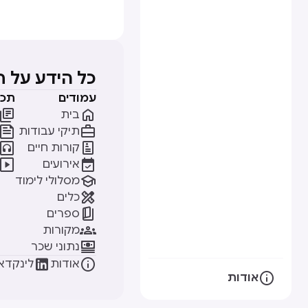
כל הידע על 
עמודים
תכנ


בית


תיקי עבודות


קורות חיים


אירועים

מסלולי לימוד

כלים

ספרים

מקורות

נתוני שכר


אודות
לינקדאי

אודות