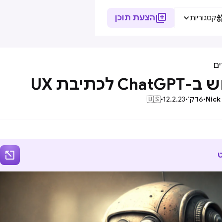

הצעת תוכן
קטגוריות
ם
Cha לכתיבת UX
Nick
•
6
דק׳
•
12.2.23
•
🇺🇸
