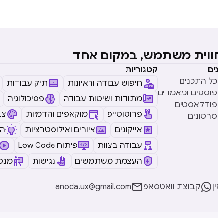
חווית משתמש, במקום אחד
ים
קטגוריות
כל התכנים
חיפוש עבודה וראיונות
תיק עבודות
פוסטים ומאמרים
מתודות ושיטות עבודה
פסיכולוגיה
פודקאסטים
פרוטוטייפ
מוקאפים והדמיות
צב
סרטונים
אייקונים
איורים ואילוסטרציות
ה
עבודה בצוות
Low Code פיתוח
העצמת משתמשים
נגישות
מנטו


ן
קבוצת וואטסאפ
anoda.ux@gmail.com