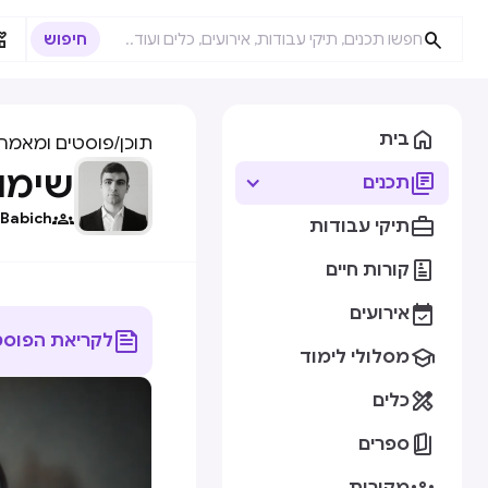



בית
תוכן
/
פוסטים ומאמרי
שימוש ב-tGPT

תכנים

 Babich

תיקי עבודות

קורות חיים

אירועים

לקריאת הפוסט

מסלולי לימוד

כלים

ספרים
