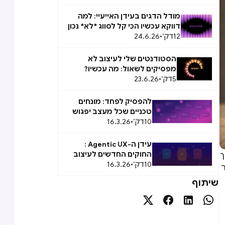
מודל הדגים בעידן האייעיי: למה
דווקא עכשיו הכי קל לסווג *לא* נכון
12
דק׳
•
24.6.26
הסטודנטים שלי לעיצוב לא
מפסיקים לשאול: מה עכשיו?
5
דק׳
•
23.6.26
להפסיק לפחד: מונחים
טכניים שכל מעצב יפגוש
10
ב-2026
דק׳
•
16.3.26
עידן ה-Agentic UX :
החוקים החדשים לעיצוב
ך
10
דק׳
•
16.3.26
Agent Experience (AX)
ר
שיתוף



