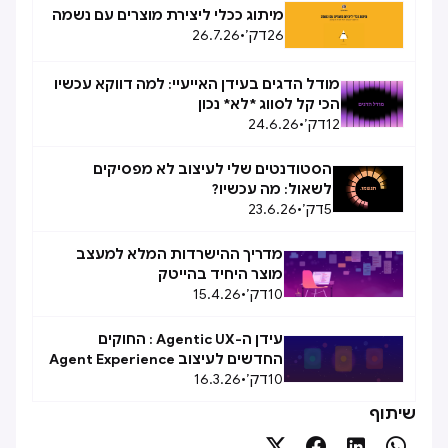
מיתוג ככלי ליצירת מוצרים עם נשמה
26
דק׳
•
26.7.26
מודל הדגים בעידן האייעיי: למה דווקא עכשיו
הכי קל לסווג *לא* נכון
12
דק׳
•
24.6.26
הסטודנטים שלי לעיצוב לא מפסיקים
לשאול: מה עכשיו?
5
דק׳
•
23.6.26
מדריך ההישרדות המלא למעצב
מוצר היחיד בהייטק
10
דק׳
•
15.4.26
עידן ה-Agentic UX : החוקים
החדשים לעיצוב Agent Experience
10
(AX)
דק׳
•
16.3.26
שיתוף



