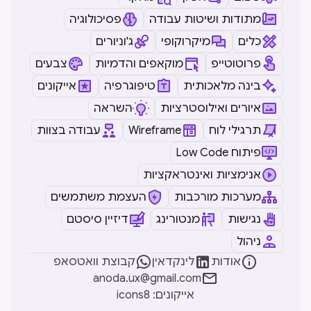
מתודות ושיטות עבודה
פסיכולוגיה
כלים
מיקרוקופי
ג'וניורים
פרוטוטייפ
מוקאפים והדמיות
צבעים
בינה מלאכותית
טיפוגרפיה
אייקונים
איורים ואילוסטרציות
השראה
תרגילי לוח
Wireframe
עבודה בצוות
Low Code פיתוח
אנימציות ואינטראקציות
מערכות מורכבות
העצמת משתמשים
נגישות
מנטורינג
דיזיין סיסטם
ניהול



אודות
לינקדאין
קבוצת וואטסאפ

anoda.ux@gmail.com
icons8 :אייקונים