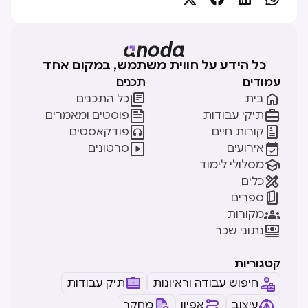
כל הידע על חווית משתמש, במקום אחד
עמודים
תכנים


בית
כל התכנים


תיקי עבודות
פוסטים ומאמרים


קורות חיים
פודקאסטים


אירועים
סרטונים

מסלולי לימוד

כלים

ספרים

מקורות

נתוני שכר
קטגוריות
חיפוש עבודה וראיונות
תיק עבודות
עיצוב
אפיון
מחקר