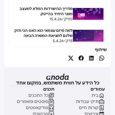
מדריך ההישרדות המלא למעצב
מוצר היחיד בהייטק
10
דק׳
•
15.4.26
למה מיזם עצמאי הוא האס הכי חזק
שלכם למציאת המשרה הבאה
5
דק׳
•
5.4.26
שיתוף




כל הידע על חווית משתמש, במקום אחד
עמודים
תכנים


בית
כל התכנים


תיקי עבודות
פוסטים ומאמרים


קורות חיים
פודקאסטים


אירועים
סרטונים