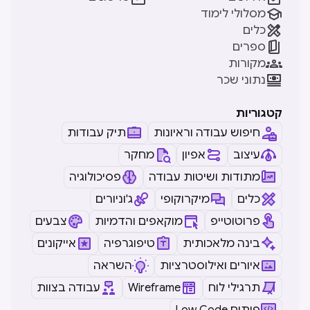

מסלולי לימוד

כלים

ספרים

מקורות

נתוני שכר
קטגוריות
חיפוש עבודה וראיונות
תיק עבודות
עיצוב
אפיון
מחקר
מתודות ושיטות עבודה
פסיכולוגיה
כלים
מיקרוקופי
ג'וניורים
פרוטוטייפ
מוקאפים והדמיות
צבעים
בינה מלאכותית
טיפוגרפיה
אייקונים
איורים ואילוסטרציות
השראה
תרגילי לוח
Wireframe
עבודה בצוות