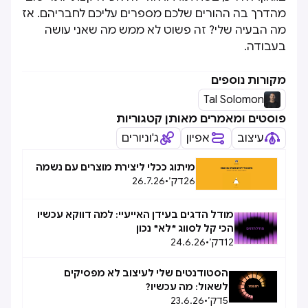
מהדרך בה ההורים שלכם מספרים עליכם לחבריהם. אז
מה הבעיה שלי? זה פשוט לא ממש מה שאני עושה
בעבודה.
מקורות נוספים
Tal Solomon
פוסטים ומאמרים מאותן קטגוריות
עיצוב
אפיון
ג'וניורים
מיתוג ככלי ליצירת מוצרים עם נשמה
26
דק׳
•
26.7.26
מודל הדגים בעידן האייעיי: למה דווקא עכשיו
הכי קל לסווג *לא* נכון
12
דק׳
•
24.6.26
הסטודנטים שלי לעיצוב לא מפסיקים
לשאול: מה עכשיו?
5
דק׳
•
23.6.26