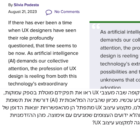
אם אי פעם הייתה תקופה שבה מעצבי UX ראו את תפקידם מוטלת בספק עמוקות,
נראה שהזמן הזה הגיע עכשיו. מכיוון שהבינה המלאכותית (AI) דורשת את תשומת
הלב הקולקטיבית שלנו, מקצוע עיצוב UX מתפתל הן מהאפשרויות יוצאות הדופן של
מהלא ידועים העצומים שמגיעים עם אימוצה. מהן ההזדמנויות