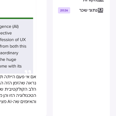
מקורות

נתוני שכר
2026
הטכנולוגיה הזו והן 
והאיומים שה-AI מציגה למקצוע עיצוב UX?