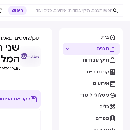



בית
תוכן
/
פוסטים ומאמרי

תכנים
המלא

תיקי עבודות

atters

קורות חיים

אירועים

מסלולי לימוד

לקריאת הפוסט

כלים

ספרים
