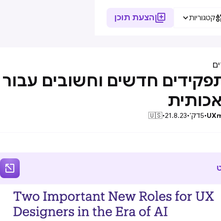

הצעת תוכן
קטגוריות
ם
כותית
UXm
•
5
דק׳
•
21.8.23
•
🇺🇸
