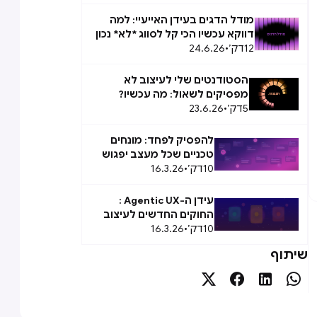
מודל הדגים בעידן האייעיי: למה
דווקא עכשיו הכי קל לסווג *לא* נכון
12
דק׳
•
24.6.26
הסטודנטים שלי לעיצוב לא
מפסיקים לשאול: מה עכשיו?
5
דק׳
•
23.6.26
להפסיק לפחד: מונחים
טכניים שכל מעצב יפגוש
10
ב-2026
דק׳
•
16.3.26
עידן ה-Agentic UX :
החוקים החדשים לעיצוב
10
דק׳
•
16.3.26
Agent Experience (AX)
שיתוף



