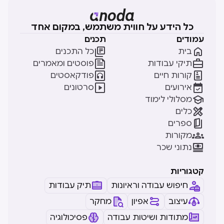
כל הידע על חווית משתמש, במקום אחד
עמודים
תכנים


בית
כל התכנים


תיקי עבודות
פוסטים ומאמרים


קורות חיים
פודקאסטים


אירועים
סרטונים

מסלולי לימוד

כלים

ספרים

מקורות

נתוני שכר
קטגוריות
חיפוש עבודה וראיונות
תיק עבודות
עיצוב
אפיון
מחקר
מתודות ושיטות עבודה
פסיכולוגיה