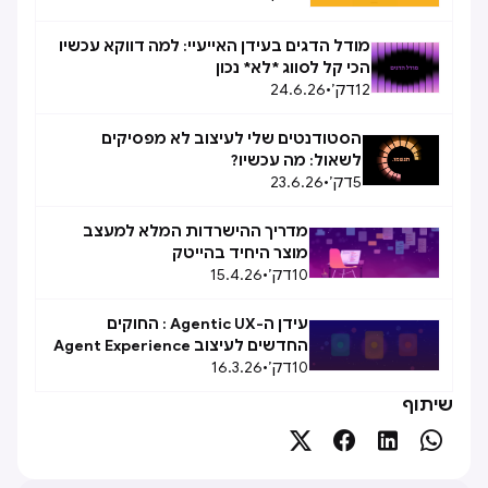
מודל הדגים בעידן האייעיי: למה דווקא עכשיו
הכי קל לסווג *לא* נכון
12
דק׳
•
24.6.26
הסטודנטים שלי לעיצוב לא מפסיקים
לשאול: מה עכשיו?
5
דק׳
•
23.6.26
מדריך ההישרדות המלא למעצב
מוצר היחיד בהייטק
10
דק׳
•
15.4.26
עידן ה-Agentic UX : החוקים
החדשים לעיצוב Agent Experience
10
(AX)
דק׳
•
16.3.26
שיתוף



