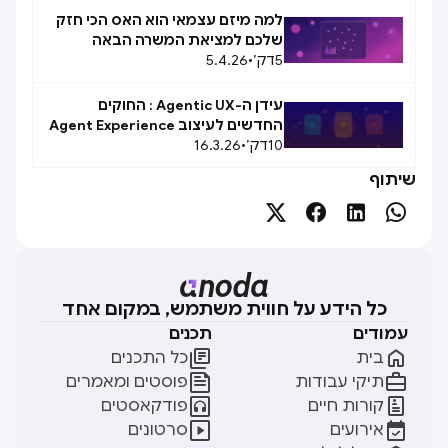
למה מיזם עצמאי הוא האס הכי חזק
שלכם למציאת המשרה הבאה
5
דק׳
•
5.4.26
עידן ה-Agentic UX : החוקים
החדשים לעיצוב Agent Experience
10
(AX)
דק׳
•
16.3.26
שיתוף




כל הידע על חווית משתמש, במקום אחד
עמודים
תכנים


בית
כל התכנים


תיקי עבודות
פוסטים ומאמרים


קורות חיים
פודקאסטים


אירועים
סרטונים