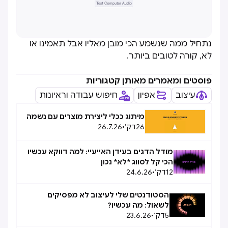
נתחיל ממה שנשמע הכי מובן מאליו אבל תאמינו או
לא, קורה לטובים ביותר.
פוסטים ומאמרים מאותן קטגוריות
עיצוב
אפיון
חיפוש עבודה וראיונות
מיתוג ככלי ליצירת מוצרים עם נשמה
26
דק׳
•
26.7.26
מודל הדגים בעידן האייעיי: למה דווקא עכשיו
הכי קל לסווג *לא* נכון
12
דק׳
•
24.6.26
הסטודנטים שלי לעיצוב לא מפסיקים
לשאול: מה עכשיו?
5
דק׳
•
23.6.26