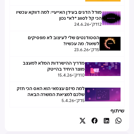
מודל הדגים בעידן האייעיי: למה דווקא עכשיו
הכי קל לסווג *לא* נכון
12
דק׳
•
24.6.26
הסטודנטים שלי לעיצוב לא מפסיקים
לשאול: מה עכשיו?
5
דק׳
•
23.6.26
מדריך ההישרדות המלא למעצב
מוצר היחיד בהייטק
10
דק׳
•
15.4.26
למה מיזם עצמאי הוא האס הכי חזק
שלכם למציאת המשרה הבאה
5
דק׳
•
5.4.26
שיתוף



