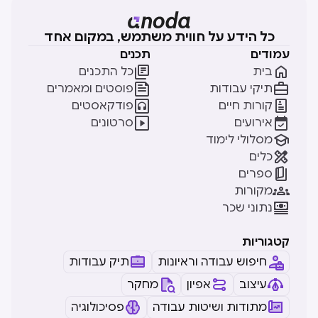
כל הידע על חווית משתמש, במקום אחד
עמודים
תכנים


בית
כל התכנים


תיקי עבודות
פוסטים ומאמרים


קורות חיים
פודקאסטים


אירועים
סרטונים

מסלולי לימוד

כלים

ספרים

מקורות

נתוני שכר
קטגוריות
חיפוש עבודה וראיונות
תיק עבודות
עיצוב
אפיון
מחקר
מתודות ושיטות עבודה
פסיכולוגיה