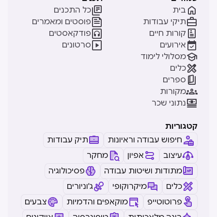


בית
כל התכנים


תיקי עבודות
פוסטים ומאמרים


קורות חיים
פודקאסטים


אירועים
סרטונים

מסלולי לימוד

כלים

ספרים

מקורות

נתוני שכר
קטגוריות
חיפוש עבודה וראיונות
תיק עבודות
עיצוב
אפיון
מחקר
מתודות ושיטות עבודה
פסיכולוגיה
כלים
מיקרוקופי
ג'וניורים
פרוטוטייפ
מוקאפים והדמיות
צבעים