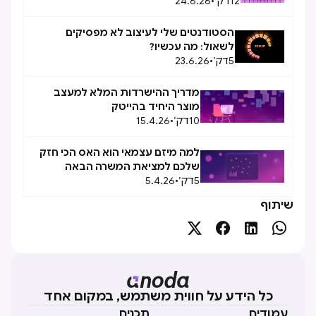
12
דק׳
•
24.6.26
הסטודנטים שלי לעיצוב לא מפסיקים
לשאול: מה עכשיו?
5
דק׳
•
23.6.26
מדריך ההישרדות המלא למעצב
מוצר היחיד בהייטק
10
דק׳
•
15.4.26
למה מיזם עצמאי הוא האס הכי חזק
שלכם למציאת המשרה הבאה
5
דק׳
•
5.4.26
שיתוף




כל הידע על חווית משתמש, במקום אחד
עמודים
תכנים