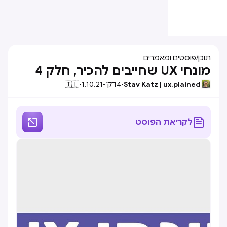
תוכן
/
פוסטים ומאמרים
מונחי UX שחייבים להכיר, חלק 4
Stav Katz | ux.plained
•
4
דק׳
•
1.10.21
•
🇮🇱


לקריאת הפוסט