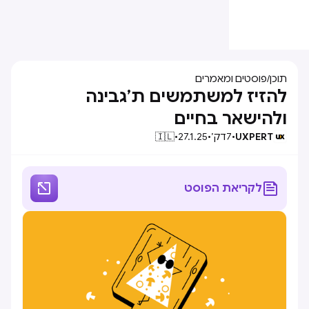
תוכן
/
פוסטים ומאמרים
להזיז למשתמשים ת’גבינה
ולהישאר בחיים
UXPERT
•
7
דק׳
•
27.1.25
•
🇮🇱


לקריאת הפוסט