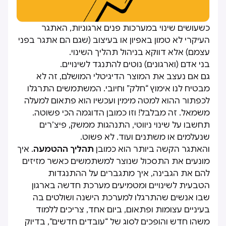
כשעושים שינוי במערכות פנים ארגוניות, האתגר
העיקרי לא טמון באפיון או בעיצוב (שגם הם אתגר בפני
עצמם) אלא דווקא בניהול תהליך השינוי.
בני אדם (וארגונים) נוטים להתנגד לשינויים.
גם אם נעצב את המוצר הדיגיטלי המושלם, זה לא
מבטיח לנו אימוץ “חלק” וחיובי. המשתמשים התרגלו
לכפתור ההוא למטה מימין ועכשיו הוא פתאום למעלה
משמאל. זה מבלבל! וזו כמובן הדוגמה הכי פשוטה.
תחשבו על שינוי ניווטי, התנהגות ממשק, פיצ’רים
שנעלמים או משתנים ועוד. לא פשוט.
והאתגר הקשה ביותר הוא כמובן
תהליך ההטמעה
. איך
מונעים את התסכול שנוצר למשתמשים כאשר מזיזים
להם את הגבינה, איך מתגברים על ההתנגדות
הטבעית לשינויים ומטמיעים מערכת חדשה בארגון
שבו אנשים שהתרגלו למערכת הישנה ושולטים בה
בעיניים עצומות ופתאום, ביום אחד, צריכים ללמוד
משהו חדש והופכים לסוג של “עובדים חדשים”, בדיוק