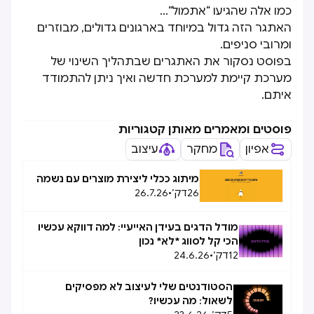
כמו אלה שהגיעו “אתמול”…
האתגר הזה גדול במיוחד בארגונים גדולים, מבוזרים
ומרובי סניפים.
בפוסט נסקור את האתגרים שבתהליך השינוי של
מערכת קיימת למערכת חדשה ואיך ניתן להתמודד
איתם.
פוסטים ומאמרים מאותן קטגוריות
אפיון
מחקר
עיצוב
מיתוג ככלי ליצירת מוצרים עם נשמה
26
דק׳
•
26.7.26
מודל הדגים בעידן האייעיי: למה דווקא עכשיו
הכי קל לסווג *לא* נכון
12
דק׳
•
24.6.26
הסטודנטים שלי לעיצוב לא מפסיקים
לשאול: מה עכשיו?