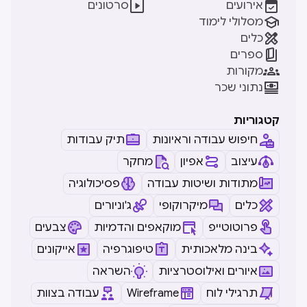


אירועים
סרטונים

מסלולי לימוד

כלים

ספרים

מקורות

נתוני שכר
קטגוריות
חיפוש עבודה וראיונות
תיק עבודות
עיצוב
אפיון
מחקר
מתודות ושיטות עבודה
פסיכולוגיה
כלים
מיקרוקופי
ג'וניורים
פרוטוטייפ
מוקאפים והדמיות
צבעים
בינה מלאכותית
טיפוגרפיה
אייקונים
איורים ואילוסטרציות
השראה
תרגילי לוח
Wireframe
עבודה בצוות