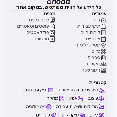
כל הידע על חווית משתמש, במקום אחד
עמודים
תכנים


בית
כל התכנים


תיקי עבודות
פוסטים ומאמרים


קורות חיים
פודקאסטים


אירועים
סרטונים

מסלולי לימוד

כלים

ספרים

מקורות

נתוני שכר
קטגוריות
חיפוש עבודה וראיונות
תיק עבודות
עיצוב
אפיון
מחקר
מתודות ושיטות עבודה
פסיכולוגיה
כלים
מיקרוקופי
ג'וניורים