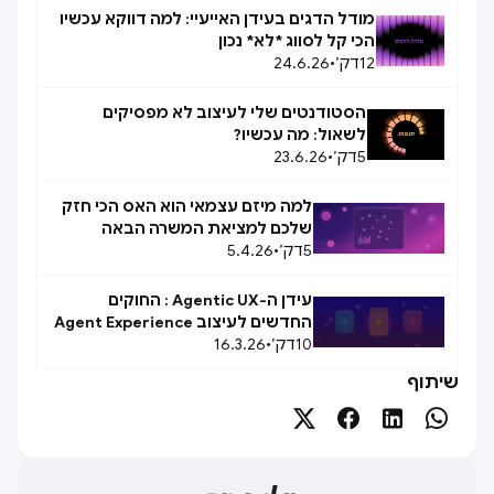
מודל הדגים בעידן האייעיי: למה דווקא עכשיו
הכי קל לסווג *לא* נכון
12
דק׳
•
24.6.26
הסטודנטים שלי לעיצוב לא מפסיקים
לשאול: מה עכשיו?
5
דק׳
•
23.6.26
למה מיזם עצמאי הוא האס הכי חזק
שלכם למציאת המשרה הבאה
5
דק׳
•
5.4.26
עידן ה-Agentic UX : החוקים
החדשים לעיצוב Agent Experience
10
(AX)
דק׳
•
16.3.26
שיתוף



