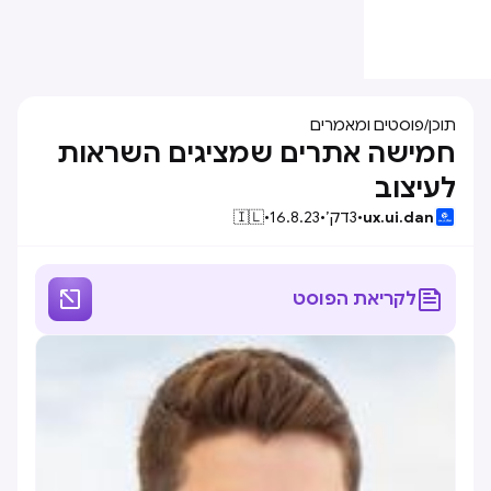
תוכן
/
פוסטים ומאמרים
חמישה אתרים שמציגים השראות
לעיצוב
ux.ui.dan
•
3
דק׳
•
16.8.23
•
🇮🇱


לקריאת הפוסט