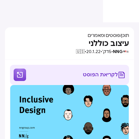
תוכן
/
פוסטים ומאמרים
עיצוב כוללני
NNG
•
5
דק׳
•
20.1.22
•
🇺🇸


לקריאת הפוסט