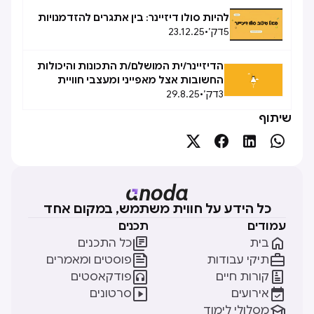
להיות סולו דיזיינר: בין אתגרים להזדמנויות
5
דק׳
•
23.12.25
הדיזיינר/ית המושלם/ת התכונות והיכולות
החשובות אצל מאפייני ומעצבי חוויית
3
דק׳
•
משתמש
29.8.25
שיתוף




כל הידע על חווית משתמש, במקום אחד
עמודים
תכנים


בית
כל התכנים


תיקי עבודות
פוסטים ומאמרים


קורות חיים
פודקאסטים


אירועים
סרטונים

מסלולי לימוד