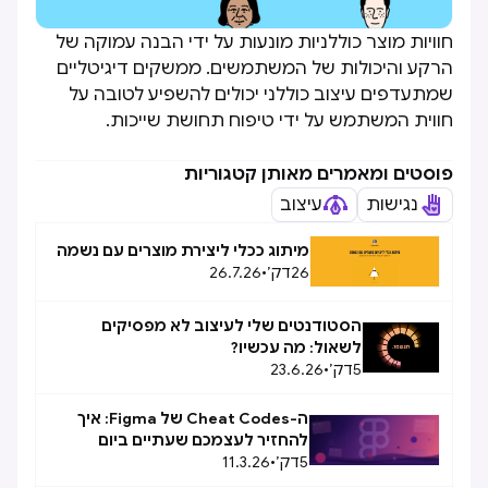
חוויות מוצר כוללניות מונעות על ידי הבנה עמוקה של
הרקע והיכולות של המשתמשים. ממשקים דיגיטליים
שמתעדפים עיצוב כוללני יכולים להשפיע לטובה על
חווית המשתמש על ידי טיפוח תחושת שייכות.
פוסטים ומאמרים מאותן קטגוריות
נגישות
עיצוב
מיתוג ככלי ליצירת מוצרים עם נשמה
26
דק׳
•
26.7.26
הסטודנטים שלי לעיצוב לא מפסיקים
לשאול: מה עכשיו?
5
דק׳
•
23.6.26
ה-Cheat Codes של Figma: איך
להחזיר לעצמכם שעתיים ביום
5
דק׳
•
11.3.26