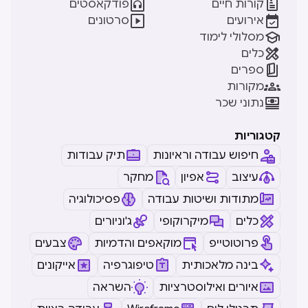


קורות חיים
פודקאסטים


אירועים
סרטונים

מסלולי לימוד

כלים

ספרים

מקורות

נתוני שכר
קטגוריות
חיפוש עבודה וראיונות
תיק עבודות
עיצוב
אפיון
מחקר
מתודות ושיטות עבודה
פסיכולוגיה
כלים
מיקרוקופי
ג'וניורים
פרוטוטייפ
מוקאפים והדמיות
צבעים
בינה מלאכותית
טיפוגרפיה
אייקונים
איורים ואילוסטרציות
השראה