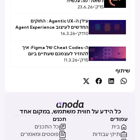
לשאול: מה עכשיו?
5
דק׳
•
23.6.26
עידן ה-Agentic UX : החוקים
החדשים לעיצוב Agent Experience
10
(AX)
דק׳
•
16.3.26
ה-Cheat Codes של Figma: איך
להחזיר לעצמכם שעתיים ביום
5
דק׳
•
11.3.26
שיתוף




כל הידע על חווית משתמש, במקום אחד
עמודים
תכנים


בית
כל התכנים


תיקי עבודות
פוסטים ומאמרים