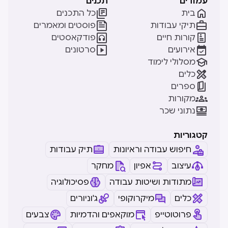
עמודים
תכנים


בית
כל התכנים


תיקי עבודות
פוסטים ומאמרים


קורות חיים
פודקאסטים


אירועים
סרטונים

מסלולי לימוד

כלים

ספרים

מקורות

נתוני שכר
קטגוריות
חיפוש עבודה וראיונות
תיק עבודות
עיצוב
אפיון
מחקר
מתודות ושיטות עבודה
פסיכולוגיה
כלים
מיקרוקופי
ג'וניורים
פרוטוטייפ
מוקאפים והדמיות
צבעים