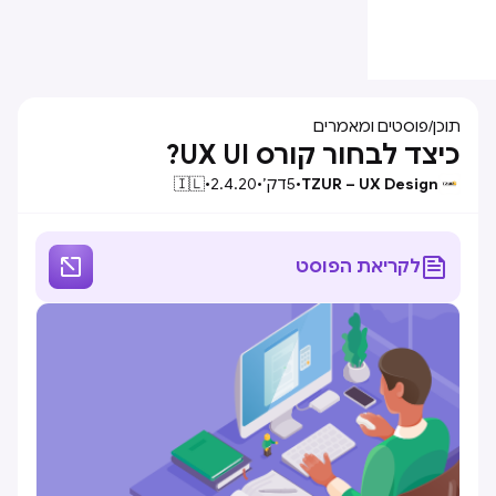
תוכן
/
פוסטים ומאמרים
כיצד לבחור קורס UX UI?
TZUR – UX Design
•
5
דק׳
•
2.4.20
•
🇮🇱


לקריאת הפוסט