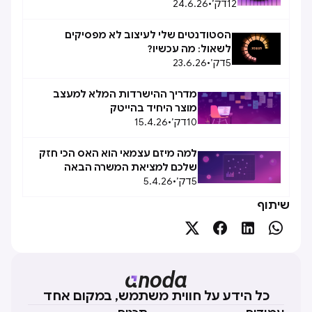
12
דק׳
•
24.6.26
הסטודנטים שלי לעיצוב לא מפסיקים
לשאול: מה עכשיו?
5
דק׳
•
23.6.26
מדריך ההישרדות המלא למעצב
מוצר היחיד בהייטק
10
דק׳
•
15.4.26
למה מיזם עצמאי הוא האס הכי חזק
שלכם למציאת המשרה הבאה
5
דק׳
•
5.4.26
שיתוף




כל הידע על חווית משתמש, במקום אחד