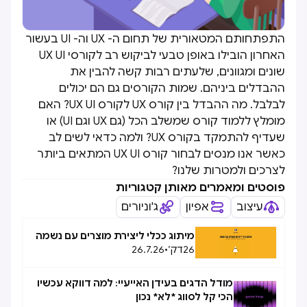
התפתחותם המטאורית של תחום ה- UX וה- UI בעשור
האחרון הובילו באופן טבעי לביקוש רב לקורסי UX UI
שונים ומגוונים, שלעתים רבות קשה להבין את
ההבדלים ביניהם. שמות הקורסים גם הם יכולים
לבלבל. מה ההבדל בין קורס UX לקורס UX UI? האם
מומלץ ללמוד קורס שמשלב הכל (גם UX וגם UI) או
שעדיף להתמקד בקורס UX? ולמה כדאי לשים לב
כאשר אנו מנסים לבחור קורס UX UI המתאים ביותר
לצרכים ולמטרות שלנו?
פוסטים ומאמרים מאותן קטגוריות
עיצוב
אפיון
ג'וניורים
מיתוג ככלי ליצירת מוצרים עם נשמה
26
דק׳
•
26.7.26
מודל הדגים בעידן האייעיי: למה דווקא עכשיו
הכי קל לסווג *לא* נכון