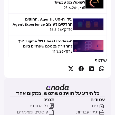
לשאול: מה עכשיו?
5
דק׳
•
23.6.26
עידן ה-Agentic UX : החוקים
החדשים לעיצוב Agent Experience
10
(AX)
דק׳
•
16.3.26
ה-Cheat Codes של Figma: איך
להחזיר לעצמכם שעתיים ביום
5
דק׳
•
11.3.26
שיתוף




כל הידע על חווית משתמש, במקום אחד
עמודים
תכנים


בית
כל התכנים


תיקי עבודות
פוסטים ומאמרים