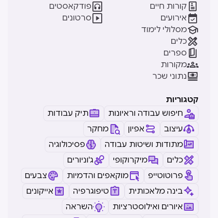


קורות חיים
פודקאסטים


אירועים
סרטונים

מסלולי לימוד

כלים

ספרים

מקורות

נתוני שכר
קטגוריות
חיפוש עבודה וראיונות
תיק עבודות
עיצוב
אפיון
מחקר
מתודות ושיטות עבודה
פסיכולוגיה
כלים
מיקרוקופי
ג'וניורים
פרוטוטייפ
מוקאפים והדמיות
צבעים
בינה מלאכותית
טיפוגרפיה
אייקונים
איורים ואילוסטרציות
השראה