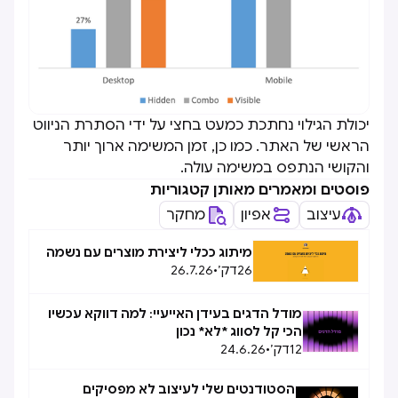
יכולת הגילוי נחתכת כמעט בחצי על ידי הסתרת הניווט
הראשי של האתר. כמו כן, זמן המשימה ארוך יותר
והקושי הנתפס במשימה עולה.
פוסטים ומאמרים מאותן קטגוריות
עיצוב
אפיון
מחקר
מיתוג ככלי ליצירת מוצרים עם נשמה
26
דק׳
•
26.7.26
מודל הדגים בעידן האייעיי: למה דווקא עכשיו
הכי קל לסווג *לא* נכון
12
דק׳
•
24.6.26
הסטודנטים שלי לעיצוב לא מפסיקים