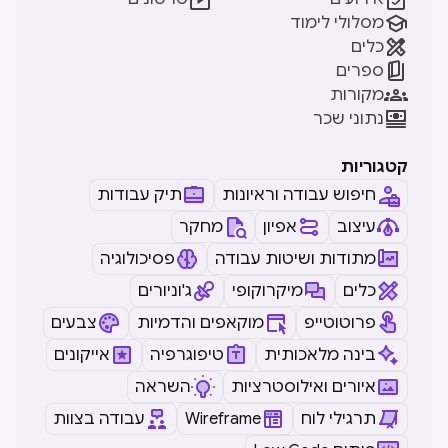

מסלולי לימוד

כלים

ספרים

מקורות

נתוני שכר
קטגוריות
חיפוש עבודה וראיונות
תיק עבודות
עיצוב
אפיון
מחקר
מתודות ושיטות עבודה
פסיכולוגיה
כלים
מיקרוקופי
ג'וניורים
פרוטוטייפ
מוקאפים והדמיות
צבעים
בינה מלאכותית
טיפוגרפיה
אייקונים
איורים ואילוסטרציות
השראה
תרגילי לוח
Wireframe
עבודה בצוות