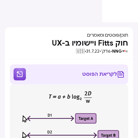
תוכן
/
פוסטים ומאמרים
חוק Fitts ויישומיו ב-UX
NNG
•
6
דק׳
•
31.7.22
•
🇺🇸


לקריאת הפוסט