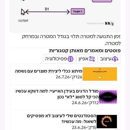
זמן התנועה למטרה תלוי בגודל המטרה ובמרחק
למטרה.
פוסטים ומאמרים מאותן קטגוריות
עיצוב
אפיון
פסיכולוגיה
מיתוג ככלי ליצירת מוצרים עם נשמה
26
דק׳
•
26.7.26
מודל הדגים בעידן האייעיי: למה דווקא עכשיו
הכי קל לסווג *לא* נכון
12
דק׳
•
24.6.26
הסטודנטים שלי לעיצוב לא מפסיקים
לשאול: מה עכשיו?
5
דק׳
•
23.6.26