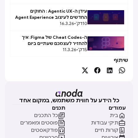
עידן ה-Agentic UX : החוקים
החדשים לעיצוב Agent Experience
10
(AX)
דק׳
•
16.3.26
ה-Cheat Codes של Figma: איך
להחזיר לעצמכם שעתיים ביום
5
דק׳
•
11.3.26
שיתוף




כל הידע על חווית משתמש, במקום אחד
עמודים
תכנים


בית
כל התכנים


תיקי עבודות
פוסטים ומאמרים


קורות חיים
פודקאסטים


אירועים
סרטונים