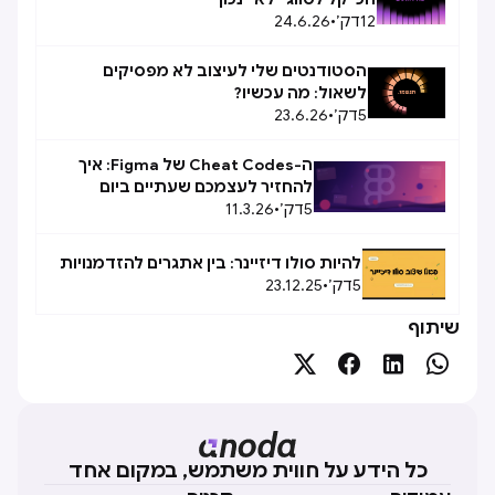
12
דק׳
•
24.6.26
הסטודנטים שלי לעיצוב לא מפסיקים
לשאול: מה עכשיו?
5
דק׳
•
23.6.26
ה-Cheat Codes של Figma: איך
להחזיר לעצמכם שעתיים ביום
5
דק׳
•
11.3.26
להיות סולו דיזיינר: בין אתגרים להזדמנויות
5
דק׳
•
23.12.25
שיתוף




כל הידע על חווית משתמש, במקום אחד