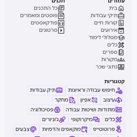
עמודים
תכנים


בית
כל התכנים


תיקי עבודות
פוסטים ומאמרים


קורות חיים
פודקאסטים


אירועים
סרטונים

מסלולי לימוד

כלים

ספרים

מקורות

נתוני שכר
קטגוריות
חיפוש עבודה וראיונות
תיק עבודות
עיצוב
אפיון
מחקר
מתודות ושיטות עבודה
פסיכולוגיה
כלים
מיקרוקופי
ג'וניורים
פרוטוטייפ
מוקאפים והדמיות
צבעים