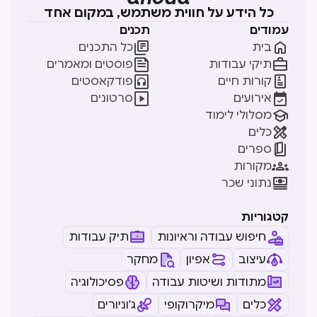
כל הידע על חווית משתמש, במקום אחד
עמודים
תכנים


בית
כל התכנים


תיקי עבודות
פוסטים ומאמרים


קורות חיים
פודקאסטים


אירועים
סרטונים

מסלולי לימוד

כלים

ספרים

מקורות

נתוני שכר
קטגוריות
חיפוש עבודה וראיונות
תיק עבודות
עיצוב
אפיון
מחקר
מתודות ושיטות עבודה
פסיכולוגיה
כלים
מיקרוקופי
ג'וניורים