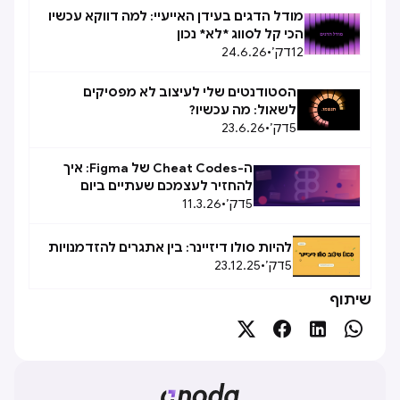
מודל הדגים בעידן האייעיי: למה דווקא עכשיו
הכי קל לסווג *לא* נכון
12
דק׳
•
24.6.26
הסטודנטים שלי לעיצוב לא מפסיקים
לשאול: מה עכשיו?
5
דק׳
•
23.6.26
ה-Cheat Codes של Figma: איך
להחזיר לעצמכם שעתיים ביום
5
דק׳
•
11.3.26
להיות סולו דיזיינר: בין אתגרים להזדמנויות
5
דק׳
•
23.12.25
שיתוף



