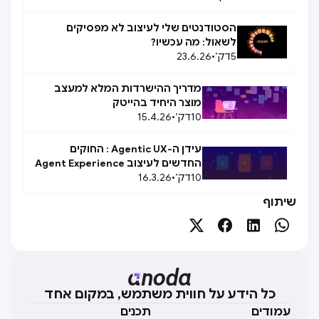
הסטודנטים שלי לעיצוב לא מפסיקים
לשאול: מה עכשיו?
5
דק׳
•
23.6.26
מדריך ההישרדות המלא למעצב
מוצר היחיד בהייטק
10
דק׳
•
15.4.26
עידן ה-Agentic UX : החוקים
החדשים לעיצוב Agent Experience
10
(AX)
דק׳
•
16.3.26
שיתוף




כל הידע על חווית משתמש, במקום אחד
עמודים
תכנים