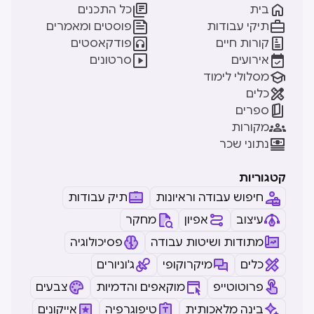


בית
כל התכנים


תיקי עבודות
פוסטים ומאמרים


קורות חיים
פודקאסטים


אירועים
סרטונים

מסלולי לימוד

כלים

ספרים

מקורות

נתוני שכר
קטגוריות
חיפוש עבודה וראיונות
תיק עבודות
עיצוב
אפיון
מחקר
מתודות ושיטות עבודה
פסיכולוגיה
כלים
מיקרוקופי
ג'וניורים
פרוטוטייפ
מוקאפים והדמיות
צבעים
בינה מלאכותית
טיפוגרפיה
אייקונים