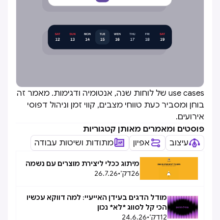
use cases של לוחות שנה, אנטומיה ודגימות. מאמר זה
בוחן ומסביר כעת טווחי מצבים, קווי זמן וניהול דפוסי
אירועים.
פוסטים ומאמרים מאותן קטגוריות
עיצוב
אפיון
מתודות ושיטות עבודה
מיתוג ככלי ליצירת מוצרים עם נשמה
26
דק׳
•
26.7.26
מודל הדגים בעידן האייעיי: למה דווקא עכשיו
הכי קל לסווג *לא* נכון
12
דק׳
•
24.6.26