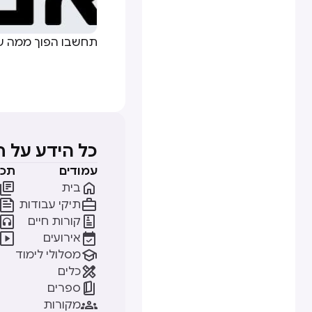
תחשבו הפוך ממה שה
כל הידע על 
עמודים
תכנ


בית


תיקי עבודות


קורות חיים


אירועים

מסלולי לימוד

כלים

ספרים

מקורות