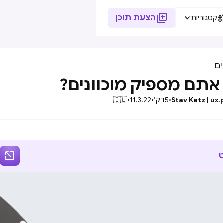

הצעת תוכן
קטגוריות
ם
אתם מספיק מוכוונים?
Stav Katz | ux.
•
5
דק׳
•
11.3.22
•
🇮🇱
