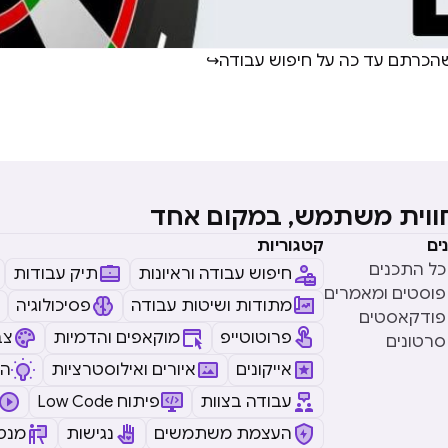
כרתם עד כה על חיפוש עבודה↪️
חווית משתמש, במקום אחד
ים
קטגוריות
כל התכנים
חיפוש עבודה וראיונות
תיק עבודות
פוסטים ומאמרים
מתודות ושיטות עבודה
פסיכולוגיה
פודקאסטים
פרוטוטייפ
מוקאפים והדמיות
צב
סרטונים
אייקונים
איורים ואילוסטרציות
ה
עבודה בצוות
Low Code פיתוח
העצמת משתמשים
נגישות
מנטו