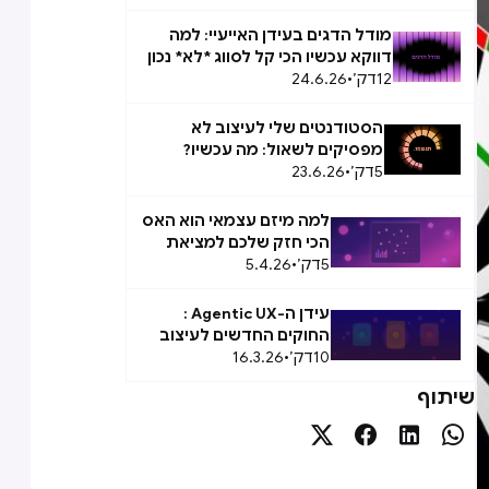
מודל הדגים בעידן האייעיי: למה
דווקא עכשיו הכי קל לסווג *לא* נכון
12
דק׳
•
24.6.26
הסטודנטים שלי לעיצוב לא
מפסיקים לשאול: מה עכשיו?
5
דק׳
•
23.6.26
למה מיזם עצמאי הוא האס
הכי חזק שלכם למציאת
5
דק׳
•
5.4.26
המשרה הבאה
עידן ה-Agentic UX :
החוקים החדשים לעיצוב
10
דק׳
•
16.3.26
Agent Experience (AX)
שיתוף



