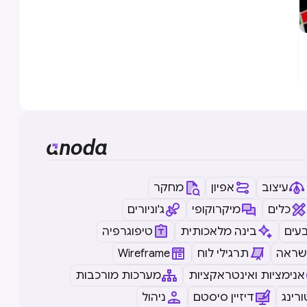
עיצוב
אפיון
מחקר
כלים
מיקרוקופי
ג'וניורים
עים
בינה מלאכותית
טיפוגרפיה
שראה
תרגילי לוח
Wireframe
אנימציות ואינטראקציות
מערכות מורכבות
רינג
דיזיין סיסטם
ניהול