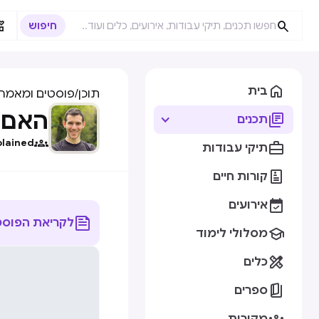



בית
תוכן
/
פוסטים ומאמרי
האם 

תכנים

plained

תיקי עבודות

קורות חיים

אירועים

לקריאת הפוסט

מסלולי לימוד

כלים

ספרים
