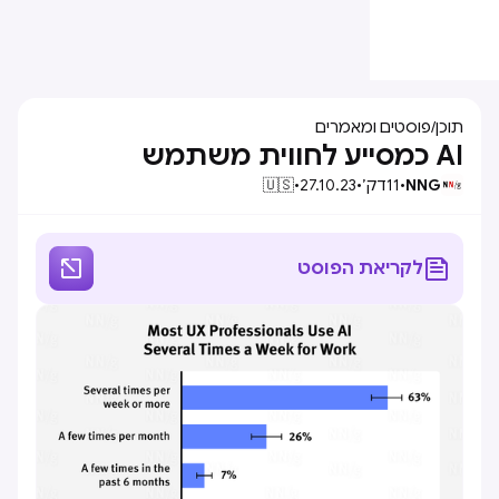
תוכן
/
פוסטים ומאמרים
AI כמסייע לחווית משתמש
NNG
•
11
דק׳
•
27.10.23
•
🇺🇸


לקריאת הפוסט