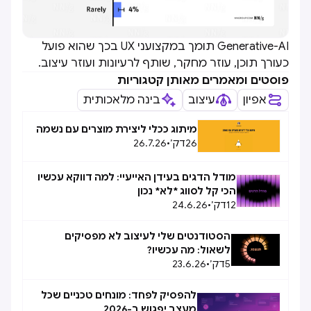
Generative-AI תומך במקצועני UX בכך שהוא פועל
כעורך תוכן, עוזר מחקר, שותף לרעיונות ועוזר עיצוב.
פוסטים ומאמרים מאותן קטגוריות
אפיון
עיצוב
בינה מלאכותית
מיתוג ככלי ליצירת מוצרים עם נשמה
26
דק׳
•
26.7.26
מודל הדגים בעידן האייעיי: למה דווקא עכשיו
הכי קל לסווג *לא* נכון
12
דק׳
•
24.6.26
הסטודנטים שלי לעיצוב לא מפסיקים
לשאול: מה עכשיו?
5
דק׳
•
23.6.26
להפסיק לפחד: מונחים טכניים שכל
מעצב יפגוש ב-2026