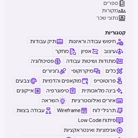

ספרים

מקורות

נתוני שכר
קטגוריות
חיפוש עבודה וראיונות
תיק עבודות
עיצוב
אפיון
מחקר
מתודות ושיטות עבודה
פסיכולוגיה
כלים
מיקרוקופי
ג'וניורים
פרוטוטייפ
מוקאפים והדמיות
צבעים
בינה מלאכותית
טיפוגרפיה
אייקונים
איורים ואילוסטרציות
השראה
תרגילי לוח
Wireframe
עבודה בצוות
Low Code פיתוח
אנימציות ואינטראקציות