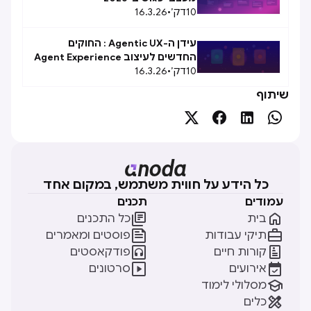
10
דק׳
•
16.3.26
עידן ה-Agentic UX : החוקים
החדשים לעיצוב Agent Experience
10
(AX)
דק׳
•
16.3.26
שיתוף




כל הידע על חווית משתמש, במקום אחד
עמודים
תכנים


בית
כל התכנים


תיקי עבודות
פוסטים ומאמרים


קורות חיים
פודקאסטים


אירועים
סרטונים

מסלולי לימוד

כלים