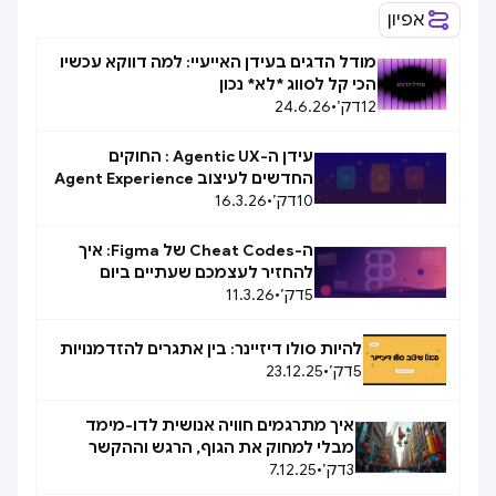
אפיון
מודל הדגים בעידן האייעיי: למה דווקא עכשיו
הכי קל לסווג *לא* נכון
12
דק׳
•
24.6.26
עידן ה-Agentic UX : החוקים
החדשים לעיצוב Agent Experience
10
(AX)
דק׳
•
16.3.26
ה-Cheat Codes של Figma: איך
להחזיר לעצמכם שעתיים ביום
5
דק׳
•
11.3.26
להיות סולו דיזיינר: בין אתגרים להזדמנויות
5
דק׳
•
23.12.25
איך מתרגמים חוויה אנושית לדו-מימד
מבלי למחוק את הגוף, הרגש וההקשר
3
דק׳
•
7.12.25
המקורי שלה