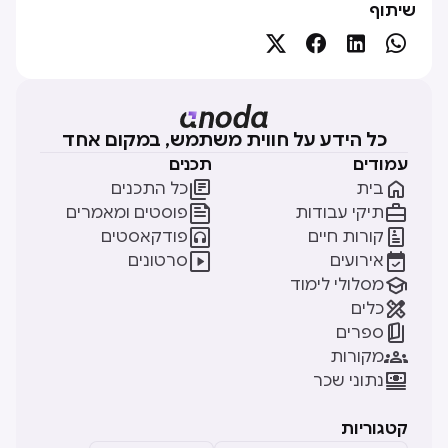
שיתוף




כל הידע על חווית משתמש, במקום אחד
עמודים
תכנים


בית
כל התכנים


תיקי עבודות
פוסטים ומאמרים


קורות חיים
פודקאסטים


אירועים
סרטונים

מסלולי לימוד

כלים

ספרים

מקורות

נתוני שכר
קטגוריות