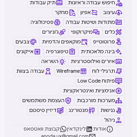
חיפוש עבודה וראיונות
תיק עבודות
עיצוב
אפיון
מחקר
מתודות ושיטות עבודה
פסיכולוגיה
כלים
מיקרוקופי
ג'וניורים
פרוטוטייפ
מוקאפים והדמיות
צבעים
בינה מלאכותית
טיפוגרפיה
אייקונים
איורים ואילוסטרציות
השראה
תרגילי לוח
Wireframe
עבודה בצוות
Low Code פיתוח
אנימציות ואינטראקציות
מערכות מורכבות
העצמת משתמשים
נגישות
מנטורינג
דיזיין סיסטם
ניהול



אודות
לינקדאין
קבוצת וואטסאפ

anoda.ux@gmail.com