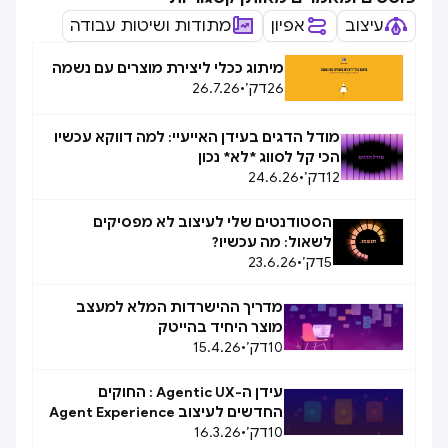
עיצוב
אפיון
מתודות ושיטות עבודה
מיתוג ככלי ליצירת מוצרים עם נשמה
26
דק׳
•
26.7.26
מודל הדגים בעידן האייעיי: למה דווקא עכשיו
הכי קל לסווג *לא* נכון
12
דק׳
•
24.6.26
הסטודנטים שלי לעיצוב לא מפסיקים
לשאול: מה עכשיו?
5
דק׳
•
23.6.26
מדריך ההישרדות המלא למעצב
מוצר היחיד בהייטק
10
דק׳
•
15.4.26
עידן ה-Agentic UX : החוקים
החדשים לעיצוב Agent Experience
10
(AX)
דק׳
•
16.3.26