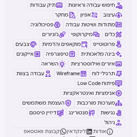
חיפוש עבודה וראיונות
תיק עבודות
עיצוב
אפיון
מחקר
מתודות ושיטות עבודה
פסיכולוגיה
כלים
מיקרוקופי
ג'וניורים
פרוטוטייפ
מוקאפים והדמיות
צבעים
בינה מלאכותית
טיפוגרפיה
אייקונים
איורים ואילוסטרציות
השראה
תרגילי לוח
Wireframe
עבודה בצוות
Low Code פיתוח
אנימציות ואינטראקציות
מערכות מורכבות
העצמת משתמשים
נגישות
מנטורינג
דיזיין סיסטם
ניהול



אודות
לינקדאין
קבוצת וואטסאפ