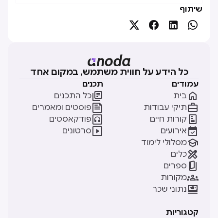
שיתוף




כל הידע על חווית משתמש, במקום אחד
עמודים
תכנים


בית
כל התכנים


תיקי עבודות
פוסטים ומאמרים


קורות חיים
פודקאסטים


אירועים
סרטונים

מסלולי לימוד

כלים

ספרים

מקורות

נתוני שכר
קטגוריות