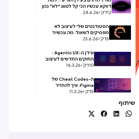
מודל הדגים בעידן האייעיי: למה
דווקא עכשיו הכי קל לסווג *לא* נכון
12
דק׳
•
24.6.26
הסטודנטים שלי לעיצוב לא
מפסיקים לשאול: מה עכשיו?
5
דק׳
•
23.6.26
עידן ה-Agentic UX :
החוקים החדשים לעיצוב
10
דק׳
•
16.3.26
Agent Experience (AX)
ה-Cheat Codes של
Figma: איך להחזיר
5
דק׳
•
11.3.26
לעצמכם שעתיים ביום
שיתוף



