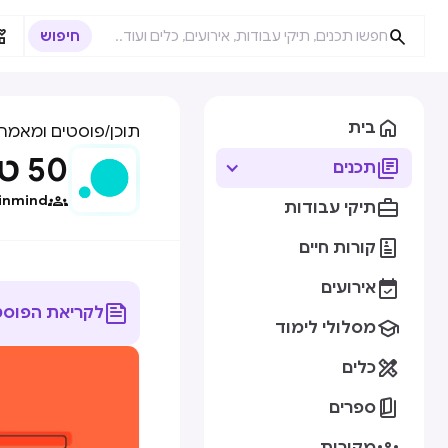



בית
תוכן
/
פוסטים ומאמרי
50 טמפלייטים של פרוסונות שחייבים לראות

תכנים

inmind

תיקי עבודות

קורות חיים

אירועים

לקריאת הפוסט

מסלולי לימוד

כלים

ספרים
