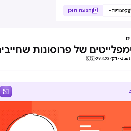

הצעת תוכן
קטגוריות
ם
Just
•
7
דק׳
•
29.3.23
•
🇺🇸
