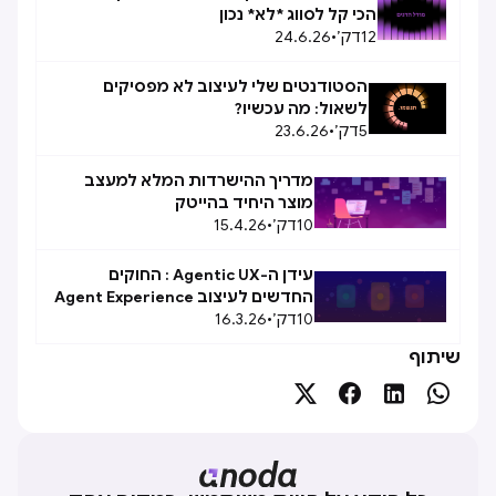
הכי קל לסווג *לא* נכון
12
דק׳
•
24.6.26
הסטודנטים שלי לעיצוב לא מפסיקים
לשאול: מה עכשיו?
5
דק׳
•
23.6.26
מדריך ההישרדות המלא למעצב
מוצר היחיד בהייטק
10
דק׳
•
15.4.26
עידן ה-Agentic UX : החוקים
החדשים לעיצוב Agent Experience
10
(AX)
דק׳
•
16.3.26
שיתוף



