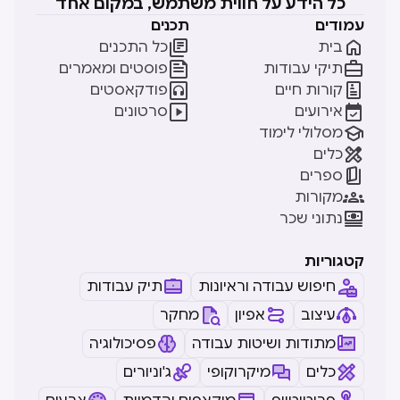
כל הידע על חווית משתמש, במקום אחד
עמודים
תכנים


בית
כל התכנים


תיקי עבודות
פוסטים ומאמרים


קורות חיים
פודקאסטים


אירועים
סרטונים

מסלולי לימוד

כלים

ספרים

מקורות

נתוני שכר
קטגוריות
חיפוש עבודה וראיונות
תיק עבודות
עיצוב
אפיון
מחקר
מתודות ושיטות עבודה
פסיכולוגיה
כלים
מיקרוקופי
ג'וניורים