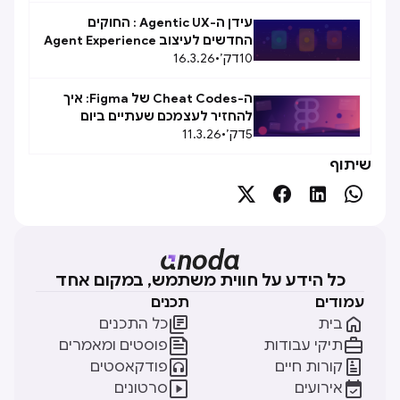
עידן ה-Agentic UX : החוקים
החדשים לעיצוב Agent Experience
10
(AX)
דק׳
•
16.3.26
ה-Cheat Codes של Figma: איך
להחזיר לעצמכם שעתיים ביום
5
דק׳
•
11.3.26
שיתוף




כל הידע על חווית משתמש, במקום אחד
עמודים
תכנים


בית
כל התכנים


תיקי עבודות
פוסטים ומאמרים


קורות חיים
פודקאסטים


אירועים
סרטונים