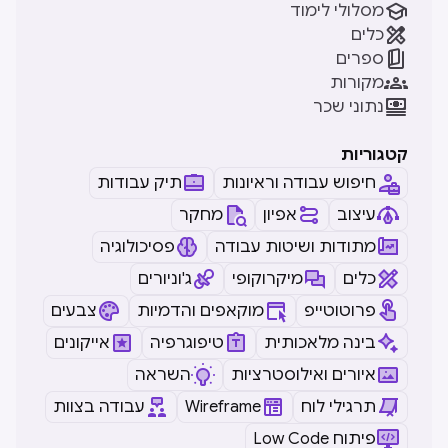

מסלולי לימוד

כלים

ספרים

מקורות

נתוני שכר
קטגוריות
חיפוש עבודה וראיונות
תיק עבודות
עיצוב
אפיון
מחקר
מתודות ושיטות עבודה
פסיכולוגיה
כלים
מיקרוקופי
ג'וניורים
פרוטוטייפ
מוקאפים והדמיות
צבעים
בינה מלאכותית
טיפוגרפיה
אייקונים
איורים ואילוסטרציות
השראה
תרגילי לוח
Wireframe
עבודה בצוות
Low Code פיתוח