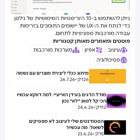
ניתן להשתמש ב-10 היוריסטיות השימושיות של נילסן
כדי לנתח את ה-UX של יישומים התומכים בזרימות
עבודה מורכבות ספציפיות לתחום.
פוסטים ומאמרים מאותן קטגוריות
עיצוב
אפיון
מערכות מורכבות
פסיכולוגיה
מיתוג ככלי ליצירת מוצרים עם נשמה
26
דק׳
•
26.7.26
מודל הדגים בעידן האייעיי: למה דווקא עכשיו
הכי קל לסווג *לא* נכון
12
דק׳
•
24.6.26
הסטודנטים שלי לעיצוב לא מפסיקים
לשאול: מה עכשיו?
5
דק׳
•
23.6.26