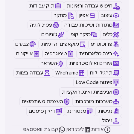
חיפוש עבודה וראיונות
תיק עבודות
עיצוב
אפיון
מחקר
מתודות ושיטות עבודה
פסיכולוגיה
כלים
מיקרוקופי
ג'וניורים
פרוטוטייפ
מוקאפים והדמיות
צבעים
בינה מלאכותית
טיפוגרפיה
אייקונים
איורים ואילוסטרציות
השראה
עבודה בצוות
Wireframe
תרגילי לוח
Low Code פיתוח
אנימציות ואינטראקציות
מערכות מורכבות
העצמת משתמשים
נגישות
מנטורינג
דיזיין סיסטם
ניהול



אודות
לינקדאין
קבוצת וואטסאפ