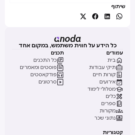
שיתוף




כל הידע על חווית משתמש, במקום אחד
עמודים
תכנים


בית
כל התכנים


תיקי עבודות
פוסטים ומאמרים


קורות חיים
פודקאסטים


אירועים
סרטונים

מסלולי לימוד

כלים

ספרים

מקורות

נתוני שכר
קטגוריות