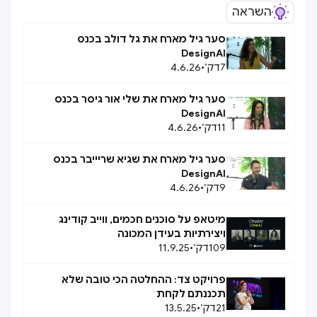
השראה
סער גיל מארח את גל דולב בכנס
DesignAI
4.6.26
•
דק׳
7
סער גיל מארח את שלי אור גיסר בכנס
DesignAI
4.6.26
•
דק׳
11
סער גיל מארח את שגיא שריייבר בכנס
DesignAI
4.6.26
•
דק׳
9
מיטאפ על סוכנים חכמים, ווייב קודינג
ויצירתיות בעידן המכונה
11.9.25
•
דק׳
109
פרויקט צד: ההחלטה הכי טובה שלא
תכננתם לקחת
13.5.25
•
דק׳
21