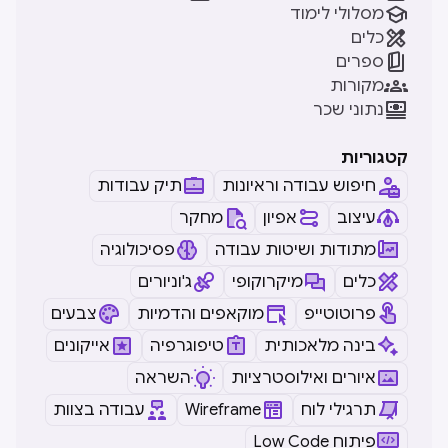

מסלולי לימוד

כלים

ספרים

מקורות

נתוני שכר
קטגוריות
חיפוש עבודה וראיונות
תיק עבודות
עיצוב
אפיון
מחקר
מתודות ושיטות עבודה
פסיכולוגיה
כלים
מיקרוקופי
ג'וניורים
פרוטוטייפ
מוקאפים והדמיות
צבעים
בינה מלאכותית
טיפוגרפיה
אייקונים
איורים ואילוסטרציות
השראה
תרגילי לוח
Wireframe
עבודה בצוות
Low Code פיתוח