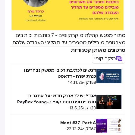
מתוך מפגש קהילת מיקרוקופים - 7 כותבות וכותבים
מארגונים מובילים מספרים על תהליכי העבודה שלהם
סרטונים מאותן קטגוריות
מיקרוקופי
דגשים לכתיבת רכיבי ממשק נבחרים |
כנרת יפרח - דראפט
58
דק׳
•
14.11.25
אגדי! יש לך ארנק חדש: על אתגרים
מוצריים ופתרונות קופי ב-PayBox Young
20
דק׳
•
13.5.25
Meet #37-Part A
67
דק׳
•
22.12.24