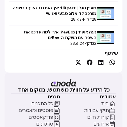
מעיין סגל | UXpert: איך הפכנו תהליך הרשמה
מורכב לדיאלוג טבעי ואנושי
28
דק׳
•
28.7.24
נעה אופיר | PayBox: איך ולמה עדכנו את
השפה עם השקת ה-Boxים
32
דק׳
•
28.6.24
שיתוף




כל הידע על חווית משתמש, במקום אחד
עמודים
תכנים


בית
כל התכנים


תיקי עבודות
פוסטים ומאמרים


קורות חיים
פודקאסטים


אירועים
סרטונים