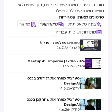
מורכבים עבור משתמשים מומחים, תוך שמירה על
חוויית משתמש חלקה ויעילה.
סרטונים מאותן קטגוריות
בינה מלאכותית
מיקרוקופי
מחקר
מתודות ושיטות עבודה
פותחים מצלמות - פרק 8
60
דק׳
•
24.7.26
Meetup 41 | Imperva | 17/06/2026
74
דק׳
•
17.6.26
סער גיל מארח את גל דולב בכנס
DesignAI
7
דק׳
•
4.6.26
סער גיל מארח את שחר קגן בכנס
DesignAI
10
דק׳
•
4.6.26