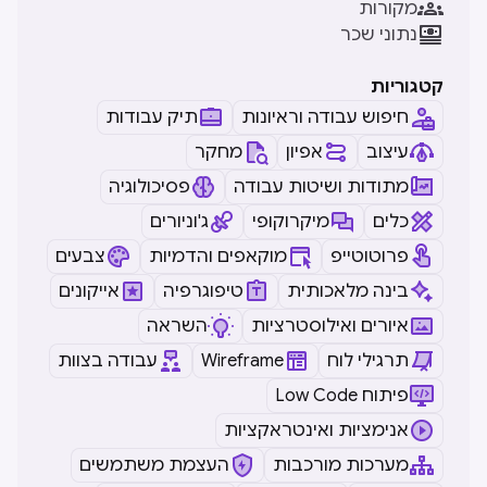

מקורות

נתוני שכר
קטגוריות
חיפוש עבודה וראיונות
תיק עבודות
עיצוב
אפיון
מחקר
מתודות ושיטות עבודה
פסיכולוגיה
כלים
מיקרוקופי
ג'וניורים
פרוטוטייפ
מוקאפים והדמיות
צבעים
בינה מלאכותית
טיפוגרפיה
אייקונים
איורים ואילוסטרציות
השראה
תרגילי לוח
Wireframe
עבודה בצוות
Low Code פיתוח
אנימציות ואינטראקציות
מערכות מורכבות
העצמת משתמשים