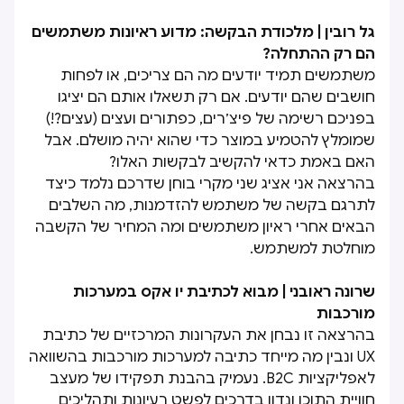
גל רובין | מלכודת הבקשה: מדוע ראיונות משתמשים
הם רק ההתחלה?
משתמשים תמיד יודעים מה הם צריכים, או לפחות
חושבים שהם יודעים. אם רק תשאלו אותם הם יציגו
בפניכם רשימה של פיצ׳רים, כפתורים ועצים (עצים?!)
שמומלץ להטמיע במוצר כדי שהוא יהיה מושלם. אבל
האם באמת כדאי להקשיב לבקשות האלו?
בהרצאה אני אציג שני מקרי בוחן שדרכם נלמד כיצד
לתרגם בקשה של משתמש להזדמנות, מה השלבים
הבאים אחרי ראיון משתמשים ומה המחיר של הקשבה
מוחלטת למשתמש.
שרונה ראובני | מבוא לכתיבת יו אקס במערכות
מורכבות
בהרצאה זו נבחן את העקרונות המרכזיים של כתיבת
UX ונבין מה מייחד כתיבה למערכות מורכבות בהשוואה
לאפליקציות B2C. נעמיק בהבנת תפקידו של מעצב
חוויית התוכן ונדון בדרכים לפשט רעיונות ותהליכים