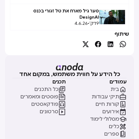
סער גיל מארח את טל זגורי בכנס
DesignAI
9
דק׳
•
4.6.26
שיתוף




כל הידע על חווית משתמש, במקום אחד
עמודים
תכנים


בית
כל התכנים


תיקי עבודות
פוסטים ומאמרים


קורות חיים
פודקאסטים


אירועים
סרטונים

מסלולי לימוד

כלים

ספרים