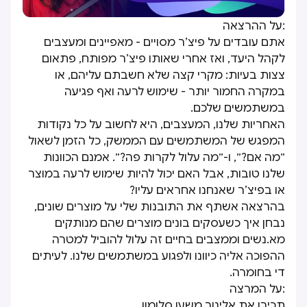
:על ההרצאה
אתם עובדים על פיצ’ר מסויים - מאפיינים ומעצבים
לקהל היעד, ואז אחרי שאותו פיצ’ר מפותח, פתאום
צצות בעיות: מקרי קצה שלא חשבתם עליהם, או
במקרה החמור יותר - שימוש לרעה ואף פגיעה
במשתמשים שלכם.
האחריות שלנו, המעצבים, היא לחשוב על כל נקודות
המפגש של המשתמשים עם הממשק, כל הזמן לשאול
״מה אם?״, ו-״מה עלול לקרות פה?״. אמנם הכוונות
שלנו טובות, אבל האם יכול להיות שימוש לרעה במוצר
או בפיצ’ר שאנחנו אחראים עליו?
בהרצאה אשתף את התובנות שלי על מוצרים שונים,
נבחן איך כשעסקים בונים מוצרים שהם מנותקים
מא.נשים וממצבים בחיים זה עלול להוביל למטרה
ההפוכה אליה כיוונו ולפגוע במשתמשים שלנו. לעיתים
די בחומרה.
:על המרצה
תכירו את אלינור משען סלומון.