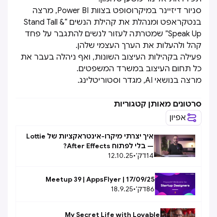
סניור דיזיינר במיקרוסופט בצוות Power BI, מרצה
בנטקראפט ומנהלת את קהילת הנשים “Stand Tall &
Speak Up” שמטרתה לעזור לנשים להתגבר על פחד
קהל ולהעלות את הערך העצמי שלהן.
פעילה בקהילות העיצוב השונות, ואף ניהלה בעבר את
כל תחום העיצוב במשרד המשפטים.
מרצה בנושאי AI, מגדר וסטוריטלינג.
סרטונים מאותן קטגוריות
אפיון
איך יצרתי מיקרו-אינטראקציות של Lottie
— בלי לפתוח After Effects?
14
דק׳
•
12.10.25
Meetup 39 | AppsFlyer | 17/09/25
86
דק׳
•
18.9.25
My Secret Life with Lovable