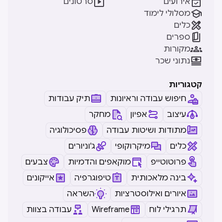


אירועים
סרטונים

מסלולי לימוד

כלים

ספרים

מקורות

נתוני שכר
קטגוריות
חיפוש עבודה וראיונות
תיק עבודות
עיצוב
אפיון
מחקר
מתודות ושיטות עבודה
פסיכולוגיה
כלים
מיקרוקופי
ג'וניורים
פרוטוטייפ
מוקאפים והדמיות
צבעים
בינה מלאכותית
טיפוגרפיה
אייקונים
איורים ואילוסטרציות
השראה
תרגילי לוח
Wireframe
עבודה בצוות