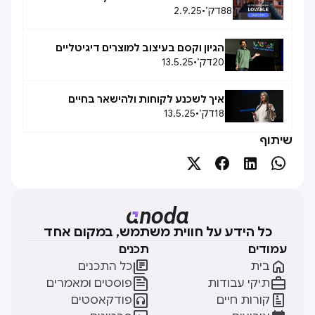
88
דק׳
•
2.9.25
הגיון וקסם בעיצוב למוצרים דיגיטליים
20
דק׳
•
13.5.25
איך לשכנע לקוחות ולהישאר בחיים
18
דק׳
•
13.5.25
שיתוף




כל הידע על חווית משתמש, במקום אחד
עמודים
תכנים


בית
כל התכנים


תיקי עבודות
פוסטים ומאמרים


קורות חיים
פודקאסטים