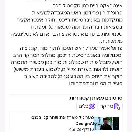
אינטראקטיביים כגון טקסטיל חכם.
פרופ' דורון פרידמן, ראש המעבדה למציאות
מתקדמת באוניברסיטת רייכמן, חוקר אינטראקציה
במציאות רבודה ומדומה (מטאוורס), ומפתח
טכנולוגיות בתחום אינטראקציה בין אדם לאינטליגנציה
מלאכותית.
פרופ' אמיר עמדי, ראש המכון לחקר מוח, קוגניציה
וטכנולוגיה באוניברסיטת רייכמן. מחלוצי המחקר הרב
חושי, מוביל פיתוח טכנולוגיות מוח כגון מכשירי התמרה
חושית (לראות בעזרת צלילים, לשמוע בעזרת מישוש),
חוקר את היחס בין הטבע (גנים) לסביבה בעיצוב
פעילות המוח והתפתחותו
סרטונים מאותן קטגוריות
מחקר
כלים
סער גיל מארח את שחר קגן בכנס
DesignAI
10
דק׳
•
4.6.26