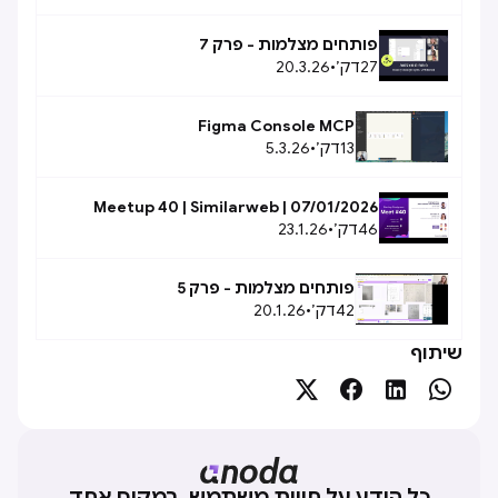
פותחים מצלמות - פרק 7
27
דק׳
•
20.3.26
Figma Console MCP
13
דק׳
•
5.3.26
Meetup 40 | Similarweb | 07/01/2026
46
דק׳
•
23.1.26
פותחים מצלמות - פרק 5
42
דק׳
•
20.1.26
שיתוף




כל הידע על חווית משתמש, במקום אחד