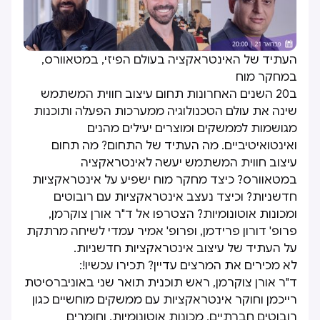
העתיד של האינטראקציה בעולם הפיזי, במטאוורס,
במחקר מוח
ב20 השנים האחרונות תחום עיצוב חווית המשתמש
שינה את עולם הטכנולוגיה ממערכות הפעלה ותוכנות
מגושמות לממשקים ומוצרים יעילים מהנים
ואינטואיטיביים. מה העתיד של התחום? מה תחום
עיצוב חווית המשתמש יעשה לאינטראקציה
במטאוורס? כיצד מחקר מוח ישפיע על אינטראקציות
חדשניות? וכיצד נעצב אינטראקציות עם רובוטים
ומכונות אוטונומיות? הצטרפו אל ד"ר אורן צוקרמן,
פרופ' דורון פרידמן, ופרופ' אמיר עמדי לשיחה מרתקת
על העתיד של עיצוב אינטראקציות חדשניות.
לא מכירים את המרצים עדיין? תכירו עכשיו!:
ד"ר אורן צוקרמן, ראש תוכנית תואר שני באוניברסיטת
רייכמן וחוקר אינטראקציות עם ממשקים מוחשיים כגון
רובוטים חברתיים, מכונות אוטונומיות, וחומרים