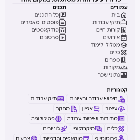
עמודים
תכנים


בית
כל התכנים


תיקי עבודות
פוסטים ומאמרים


קורות חיים
פודקאסטים


אירועים
סרטונים

מסלולי לימוד

כלים

ספרים

מקורות

נתוני שכר
קטגוריות
חיפוש עבודה וראיונות
תיק עבודות
עיצוב
אפיון
מחקר
מתודות ושיטות עבודה
פסיכולוגיה
כלים
מיקרוקופי
ג'וניורים
פרוטוטייפ
מוקאפים והדמיות
צבעים