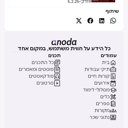
19
דק׳
•
5.2.25
שיתוף




כל הידע על חווית משתמש, במקום אחד
עמודים
תכנים


בית
כל התכנים


תיקי עבודות
פוסטים ומאמרים


קורות חיים
פודקאסטים


אירועים
סרטונים

מסלולי לימוד

כלים

ספרים

מקורות

נתוני שכר