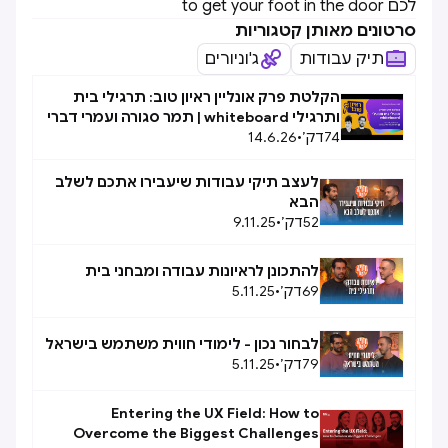
לכם to get your foot in the door
סרטונים מאותן קטגוריות
תיק עבודות
ג'וניורים
הקלטת פרק אונליין ראיון טוב: תרגילי בית
ותרגילי whiteboard | תמר סגורה ועמרי דברי
74
דק׳
•
14.6.26
לעצב תיקי עבודות שיעבירו אתכם לשלב
הבא
52
דק׳
•
9.11.25
להתכונן לראיונות עבודה ומבחני בית
69
דק׳
•
5.11.25
לבחור נכון - לימודי חווית משתמש בישראל
79
דק׳
•
5.11.25
Entering the UX Field: How to
Overcome the Biggest Challenges