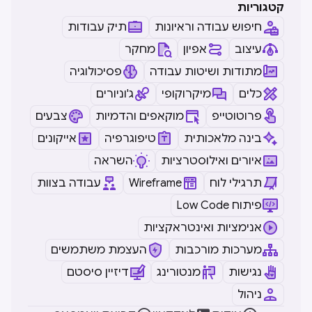
קטגוריות
חיפוש עבודה וראיונות
תיק עבודות
עיצוב
אפיון
מחקר
מתודות ושיטות עבודה
פסיכולוגיה
כלים
מיקרוקופי
ג'וניורים
פרוטוטייפ
מוקאפים והדמיות
צבעים
בינה מלאכותית
טיפוגרפיה
אייקונים
איורים ואילוסטרציות
השראה
תרגילי לוח
Wireframe
עבודה בצוות
Low Code פיתוח
אנימציות ואינטראקציות
מערכות מורכבות
העצמת משתמשים
נגישות
מנטורינג
דיזיין סיסטם
ניהול