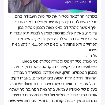
במהלך ההרצאה נסקור את מקומות העבודה בהם
נוכל להשתלב, נבין היכן אפשר ואפילו כדאי להתחיל
ואיך אפשר להתקדם באמצעות תכנון מסלול נכון
קדימה, באיזה פלטפורמות מומלץ לבנות תיק עבודות,
איזה פרויקטים כדאי להציג ואיך מומלץ להציג את
הפרויקט ולא פחות חשוב אם לא הכי....איך להציג את
עצמנו.
על ניר:
ניר מנהל נטקראפט וסטודיו נטקראפט בElad
systems, מנהל מקצועי בנטקראפט אקדמי, מרצה
במכון הטכנולוגי חולון, יועץ אקדמי במשרד העבודה
והרווחה, ויו״ר אגודת המעצבים הגרפיים. בעברו הקים
ונהיל את צוות חווית המשתמש בחברת Amdocs והיה
בעלים של סטודיו עצמאי. בהרצאה הקרובה ניר ישתף
אותנו בתובנות שלו מליווי של מאות מעצבים חדשים
בתחום ובאיך לבנות קורות חיים ותיק עבודות שיאפשרו