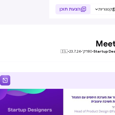

הצעת תוכן
קטגוריות
Meet
Startup De
•
80
דק׳
•
23.7.24
•
🇮🇱
