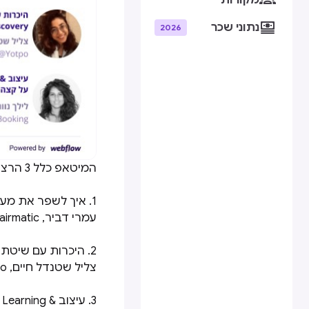
מקורות

נתוני שכר
2026
המיטאפ כלל 3 הרצאות של עמרי דביר, צליל שטנדל חיים ולילך נווה:
1. איך לשפר את מערכת היחסים עם המנהל באמצעות חשיבה עיצובית
עמרי דביר, Head of Product Design @Fairmatic
2. היכרות עם שיטת העבודה של Continuous Discovery
צליל שטנדל חיים, Product Design Team Lead @Yotpo
3. עיצוב & Machine Learning על קצה המזלג