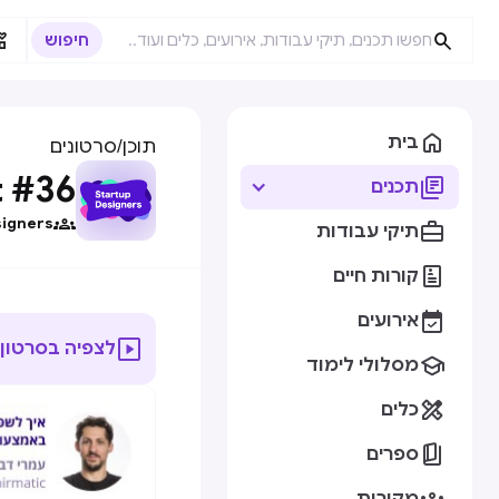



בית
תוכן
/
סרטונים
 #36

תכנים

signers

תיקי עבודות

קורות חיים

אירועים

לצפיה בסרטון

מסלולי לימוד

כלים

ספרים
