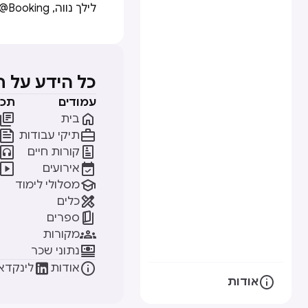
לילך נווה, Product Designer @Booking
כל הידע על 
עמודים
תכנ


בית


תיקי עבודות


קורות חיים


אירועים

מסלולי לימוד

כלים

ספרים

מקורות

נתוני שכר


אודות
לינקדאי

אודות