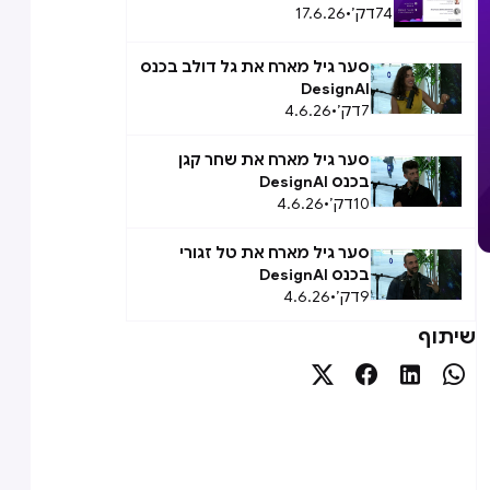
74
דק׳
•
17.6.26
סער גיל מארח את גל דולב בכנס
DesignAI
7
דק׳
•
4.6.26
סער גיל מארח את שחר קגן
בכנס DesignAI
10
דק׳
•
4.6.26
סער גיל מארח את טל זגורי
בכנס DesignAI
9
דק׳
•
4.6.26
שיתוף



