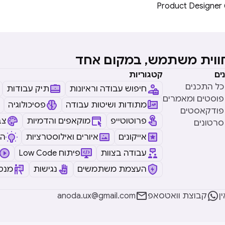
חווית משתמש, במקום אחד
ים
קטגוריות
כל התכנים
חיפוש עבודה וראיונות
תיק עבודות
פוסטים ומאמרים
מתודות ושיטות עבודה
פסיכולוגיה
פודקאסטים
פרוטוטייפ
מוקאפים והדמיות
צב
סרטונים
אייקונים
איורים ואילוסטרציות
ה
עבודה בצוות
Low Code פיתוח
העצמת משתמשים
נגישות
מנטו


ן
קבוצת וואטסאפ
anoda.ux@gmail.com