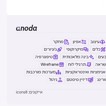
עיצוב
אפיון
מחקר
כלים
מיקרוקופי
ג'וניורים
עים
בינה מלאכותית
טיפוגרפיה
שראה
תרגילי לוח
Wireframe
אנימציות ואינטראקציות
מערכות מורכבות
רינג
דיזיין סיסטם
ניהול
icons8 :אייקונים