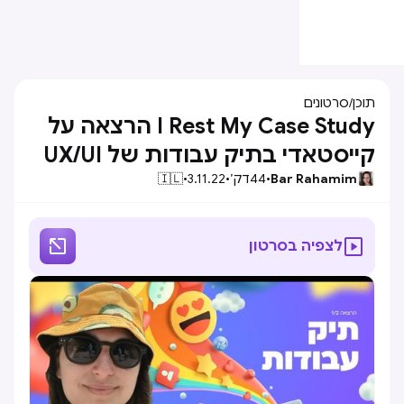
תוכן
/
סרטונים
I Rest My Case Study הרצאה על
קייסטאדי בתיק עבודות של UX/UI
Bar Rahamim
•
44
דק׳
•
3.11.22
•
🇮🇱


לצפיה בסרטון