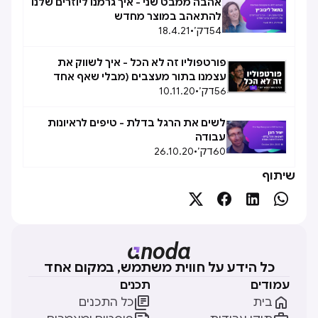
אהבה ממבט שני - איך גרמנו ליוזרים שלנו
להתאהב במוצר מחדש
54
דק׳
•
18.4.21
פורטפוליו זה לא הכל - איך לשווק את
עצמנו בתור מעצבים (מבלי שאף אחד
56
דק׳
ירגיש)
•
10.11.20
לשים את הרגל בדלת - טיפים לראיונות
עבודה
60
דק׳
•
26.10.20
שיתוף




כל הידע על חווית משתמש, במקום אחד
עמודים
תכנים


בית
כל התכנים