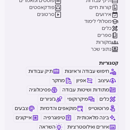


תיקי עבודות
פוסטים ומאמרים


קורות חיים
פודקאסטים


אירועים
סרטונים

מסלולי לימוד

כלים

ספרים

מקורות

נתוני שכר
קטגוריות
חיפוש עבודה וראיונות
תיק עבודות
עיצוב
אפיון
מחקר
מתודות ושיטות עבודה
פסיכולוגיה
כלים
מיקרוקופי
ג'וניורים
פרוטוטייפ
מוקאפים והדמיות
צבעים
בינה מלאכותית
טיפוגרפיה
אייקונים
איורים ואילוסטרציות
השראה