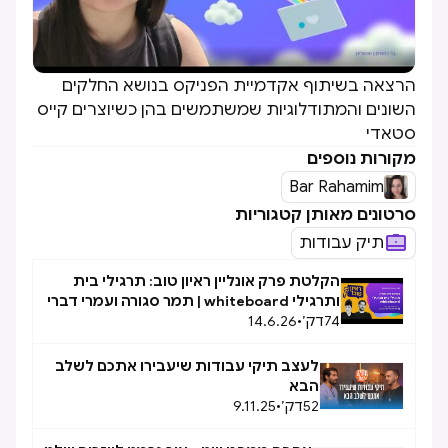
הרצאה בשיתוף אקדמיית הפניקס בנושא החלקים
השונים והמתודלוגיות שמשתמשים בהן כשיוצרים קייס
סטאדי
מקורות נוספים
Bar Rahamim
סרטונים מאותן קטגוריות
תיק עבודות
הקלטת פרק אונליין ראיון טוב: תרגילי בית
ותרגילי whiteboard | תמר סגורה ועמרי דברי
74
דק׳
•
14.6.26
לעצב תיקי עבודות שיעבירו אתכם לשלב
הבא
52
דק׳
•
9.11.25