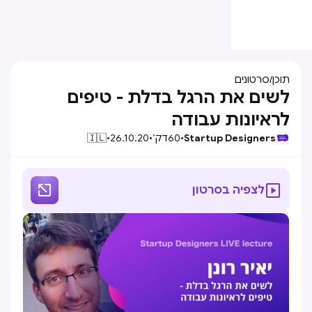
תוכן
/
סרטונים
לשים את הרגל בדלת - טיפים
לראיונות עבודה
Startup Designers
•
60
דק׳
•
26.10.20
•
🇮🇱


לצפיה בסרטון