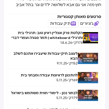
חוץ מזה אני גם אבא לשלושה ילדים וגר בתל אביב
סרטונים מאותן קטגוריות
ג'וניורים
תיק עבודות
הקלטת פרק אונליין ראיון טוב: תרגילי בית
ותרגילי whiteboard | תמר סגורה ועמרי דברי
74
דק׳
•
14.6.26
לעצב תיקי עבודות שיעבירו אתכם לשלב
הבא
52
דק׳
•
9.11.25
להתכונן לראיונות עבודה ומבחני בית
69
דק׳
•
5.11.25
לבחור נכון - לימודי חווית משתמש בישראל
79
דק׳
•
5.11.25