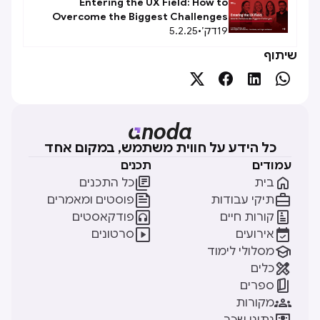
Entering the UX Field: How to
Overcome the Biggest Challenges
19
דק׳
•
5.2.25
שיתוף




כל הידע על חווית משתמש, במקום אחד
עמודים
תכנים


בית
כל התכנים


תיקי עבודות
פוסטים ומאמרים


קורות חיים
פודקאסטים


אירועים
סרטונים

מסלולי לימוד

כלים

ספרים

מקורות
