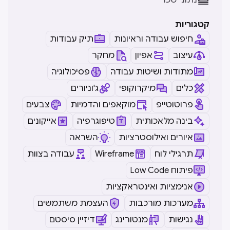
נתוני שכר
קטגוריות
חיפוש עבודה וראיונות
תיק עבודות
עיצוב
אפיון
מחקר
מתודות ושיטות עבודה
פסיכולוגיה
כלים
מיקרוקופי
ג'וניורים
פרוטוטייפ
מוקאפים והדמיות
צבעים
בינה מלאכותית
טיפוגרפיה
אייקונים
איורים ואילוסטרציות
השראה
תרגילי לוח
Wireframe
עבודה בצוות
Low Code פיתוח
אנימציות ואינטראקציות
מערכות מורכבות
העצמת משתמשים
נגישות
מנטורינג
דיזיין סיסטם