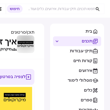



בית
תוכן
/
סרטונים
איך ז

תכנים

מיקרוקו

תיקי עבודות

קורות חיים

אירועים

לצפיה בסרטון

מסלולי לימוד

כלים

ספרים
