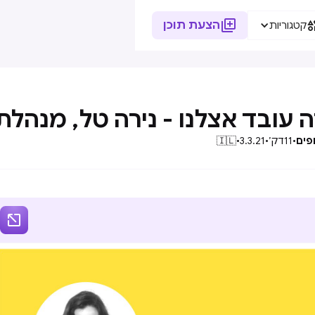

הצעת תוכן
קטגוריות
ה עובד אצלנו - נירה טל, מנהלת
פים
•
11
דק׳
•
3.3.21
•
🇮🇱
