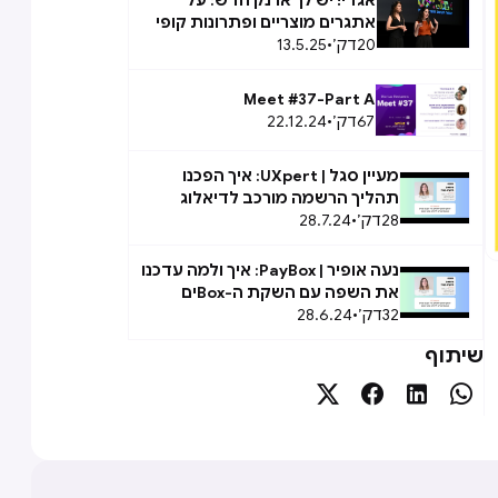
אגדי! יש לך ארנק חדש: על
אתגרים מוצריים ופתרונות קופי
ב-PayBox Young
20
דק׳
•
13.5.25
Meet #37-Part A
67
דק׳
•
22.12.24
מעיין סגל | UXpert: איך הפכנו
תהליך הרשמה מורכב לדיאלוג
28
דק׳
•
טבעי ואנושי
28.7.24
נעה אופיר | PayBox: איך ולמה עדכנו
את השפה עם השקת ה-Boxים
32
דק׳
•
28.6.24
שיתוף



