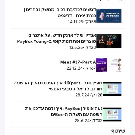
דגשים לכתיבת רכיבי ממשק נבחרים |
כנרת יפרח - דראפט
58
דק׳
•
14.11.25
אגדי! יש לך ארנק חדש: על אתגרים
מוצריים ופתרונות קופי ב-PayBox Young
20
דק׳
•
13.5.25
Meet #37-Part A
67
דק׳
•
22.12.24
מעיין סגל | UXpert: איך הפכנו תהליך הרשמה
מורכב לדיאלוג טבעי ואנושי
28
דק׳
•
28.7.24
נעה אופיר | PayBox: איך ולמה עדכנו את
השפה עם השקת ה-Boxים
32
דק׳
•
28.6.24
שיתוף