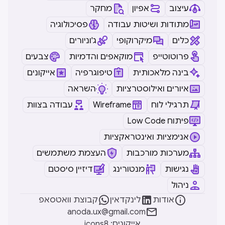
עיצוב
אפיון
מחקר
מתודות ושיטות עבודה
פסיכולוגיה
כלים
מיקרוקופי
ג'וניורים
פרוטוטייפ
מוקאפים והדמיות
צבעים
בינה מלאכותית
טיפוגרפיה
אייקונים
איורים ואילוסטרציות
השראה
תרגילי לוח
Wireframe
עבודה בצוות
Low Code פיתוח
אנימציות ואינטראקציות
מערכות מורכבות
העצמת משתמשים
נגישות
מנטורינג
דיזיין סיסטם
ניהול



אודות
לינקדאין
קבוצת וואטסאפ

anoda.ux@gmail.com
icons8 :אייקונים