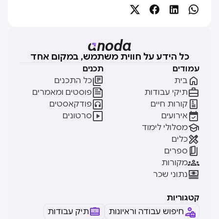




כל הידע על חווית משתמש, במקום אחד
עמודים
תכנים


בית
כל התכנים


תיקי עבודות
פוסטים ומאמרים


קורות חיים
פודקאסטים


אירועים
סרטונים

מסלולי לימוד

כלים

ספרים

מקורות

נתוני שכר
קטגוריות
חיפוש עבודה וראיונות
תיק עבודות