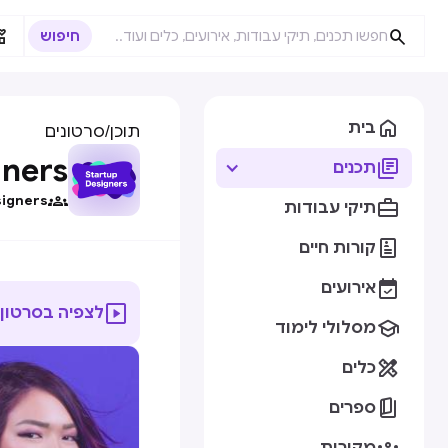



בית
תוכן
/
סרטונים
gners

תכנים

signers

תיקי עבודות

קורות חיים

אירועים

לצפיה בסרטון

מסלולי לימוד

כלים

ספרים
