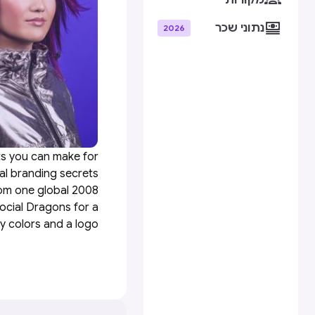
מקורות

נתוני שכר
2026
ts you can make for
al branding secrets
from one global 2008
ocial Dragons for a
y colors and a logo”