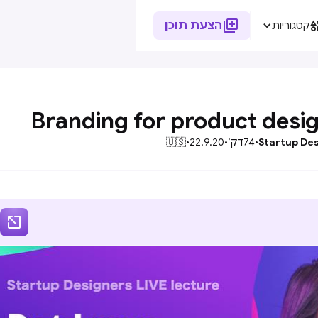

הצעת תוכן
קטגוריות
Branding for product desi
Startup De
•
74
דק׳
•
22.9.20
•
🇺🇸
