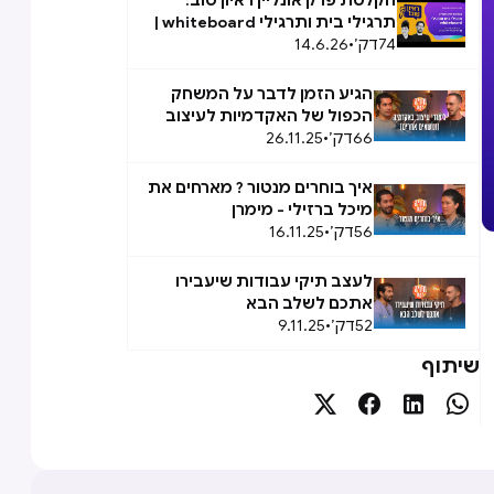
הקלטת פרק אונליין ראיון טוב:
תרגילי בית ותרגילי whiteboard |
74
דק׳
•
14.6.26
תמר סגורה ועמרי דברי
הגיע הזמן לדבר על המשחק
הכפול של האקדמיות לעיצוב
66
דק׳
•
26.11.25
(וגם על איך נותנים פידבק)
איך בוחרים מנטור ? מארחים את
מיכל ברזילי - מימרן
56
דק׳
•
16.11.25
לעצב תיקי עבודות שיעבירו
אתכם לשלב הבא
52
דק׳
•
9.11.25
שיתוף



