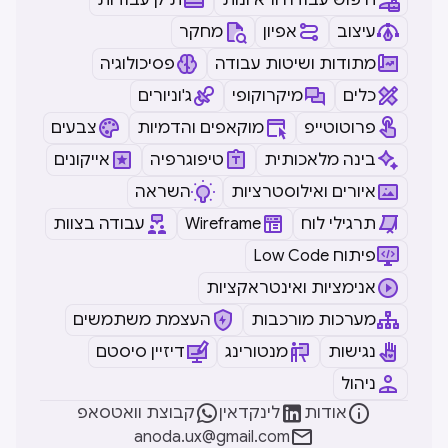
חיפוש עבודה וראיונות
תיק עבודות
עיצוב
אפיון
מחקר
מתודות ושיטות עבודה
פסיכולוגיה
כלים
מיקרוקופי
ג'וניורים
פרוטוטייפ
מוקאפים והדמיות
צבעים
בינה מלאכותית
טיפוגרפיה
אייקונים
איורים ואילוסטרציות
השראה
תרגילי לוח
Wireframe
עבודה בצוות
Low Code פיתוח
אנימציות ואינטראקציות
מערכות מורכבות
העצמת משתמשים
נגישות
מנטורינג
דיזיין סיסטם
ניהול



אודות
לינקדאין
קבוצת וואטסאפ

anoda.ux@gmail.com