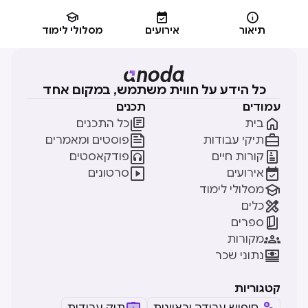



תיאור
אירועים
מסלולי לימוד
כל הידע על חווית משתמש, במקום אחד
עמודים
תכנים


בית
כל התכנים


תיקי עבודות
פוסטים ומאמרים


קורות חיים
פודקאסטים


אירועים
סרטונים

מסלולי לימוד

כלים

ספרים

מקורות

נתוני שכר
קטגוריות