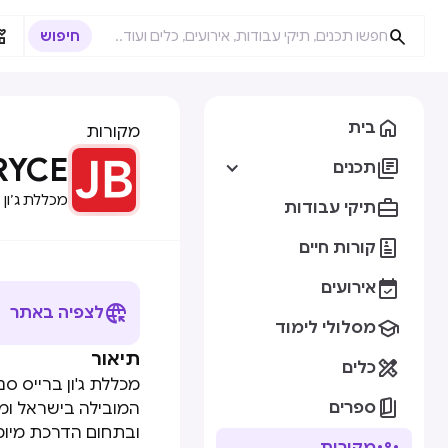



בית
מקורות
RYCE

תכנים
מכללת ג׳ון 

תיקי עבודות

קורות חיים

אירועים

לצפיה באתר

מסלולי לימוד
תיאור

כלים

ספרים
המובילה בישראל ומ
ובתחום הדרכת מיומנ
