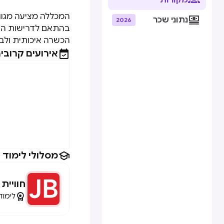
מקורות
המכללה מציעה מגוון

נתוני שכר
2026
בהתאם לדרישות השו
הכשרה איכותית ולב

אירועים קרובי

מסלולי לימוד
חוויית 

לימוד