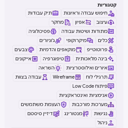
קטגוריות
חיפוש עבודה וראיונות
תיק עבודות
עיצוב
אפיון
מחקר
מתודות ושיטות עבודה
פסיכולוגיה
כלים
מיקרוקופי
ג'וניורים
פרוטוטייפ
מוקאפים והדמיות
צבעים
בינה מלאכותית
טיפוגרפיה
אייקונים
איורים ואילוסטרציות
השראה
תרגילי לוח
Wireframe
עבודה בצוות
Low Code פיתוח
אנימציות ואינטראקציות
מערכות מורכבות
העצמת משתמשים
נגישות
מנטורינג
דיזיין סיסטם
ניהול