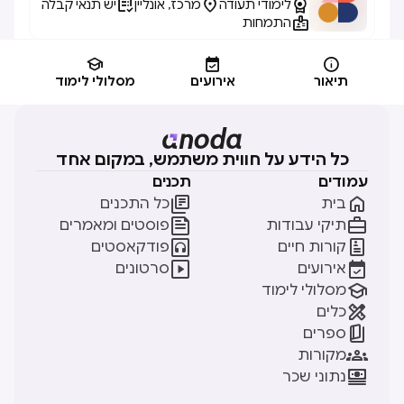



לימודי תעודה
מרכז, אונליין
יש תנאי קבלה

התמחות



תיאור
אירועים
מסלולי לימוד
כל הידע על חווית משתמש, במקום אחד
עמודים
תכנים


בית
כל התכנים


תיקי עבודות
פוסטים ומאמרים


קורות חיים
פודקאסטים


אירועים
סרטונים

מסלולי לימוד

כלים

ספרים

מקורות

נתוני שכר