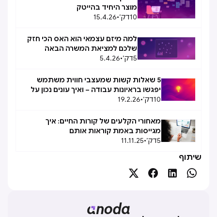
מוצר היחיד בהייטק
10
דק׳
•
15.4.26
למה מיזם עצמאי הוא האס הכי חזק
שלכם למציאת המשרה הבאה
5
דק׳
•
5.4.26
5 שאלות קשות שמעצבי חווית משתמש
יפגשו בראיונות עבודה – ואיך עונים נכון על
10
דק׳
•
כל שאלה
19.2.26
מאחורי הקלעים של קורות החיים: איך
מגייסות באמת קוראות אותם
5
דק׳
•
11.11.25
שיתוף



