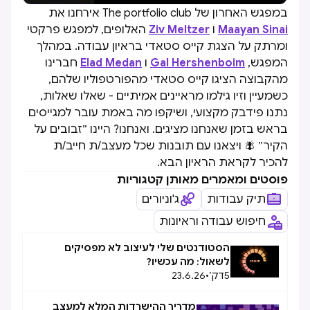
במפגש האחרון של The portfolio club אירחנו את
Maayan Sinai
ו
Ziv Meltzer
האלופים, למפגש פרקטי
ומרתק על הצגת קייס סטאדי בראיון עבודה. במהלך
המפגש,
Gal Hershenboim
ו
Elad Medan
חברינו
מהקבוצה הציגו קייס סטאדי מהפורטפוליו שלהם,
כשמעיין וזיו גילמו מראיינים אמיתיים - שאלו שאלות,
נתנו פידבק מקצועי, ושיקפו מה באמת עובר למגייסים
בראש בזמן שאנחנו מציגים. ואנחנו? היינו ״זבובים על
הקיר״ 🪰 ויצאנו עם תובנות שכל מעצב/ת חייב/ת
להכיר לקראת הראיון הבא.
פוסטים ומאמרים מאותן קטגוריות
תיק עבודות
ג'וניורים
חיפוש עבודה וראיונות
הסטודנטים שלי לעיצוב לא מפסיקים
לשאול: מה עכשיו?
5
דק׳
•
23.6.26
מדריך ההישרדות המלא למעצב