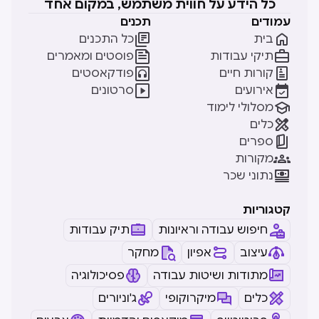
כל הידע על חווית משתמש, במקום אחד
עמודים
תכנים


בית
כל התכנים


תיקי עבודות
פוסטים ומאמרים


קורות חיים
פודקאסטים


אירועים
סרטונים

מסלולי לימוד

כלים

ספרים

מקורות

נתוני שכר
קטגוריות
חיפוש עבודה וראיונות
תיק עבודות
עיצוב
אפיון
מחקר
מתודות ושיטות עבודה
פסיכולוגיה
כלים
מיקרוקופי
ג'וניורים