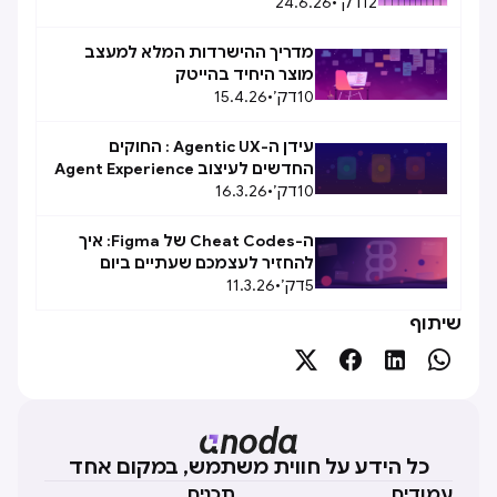
12
דק׳
•
24.6.26
מדריך ההישרדות המלא למעצב
מוצר היחיד בהייטק
10
דק׳
•
15.4.26
עידן ה-Agentic UX : החוקים
החדשים לעיצוב Agent Experience
10
(AX)
דק׳
•
16.3.26
ה-Cheat Codes של Figma: איך
להחזיר לעצמכם שעתיים ביום
5
דק׳
•
11.3.26
שיתוף




כל הידע על חווית משתמש, במקום אחד
עמודים
תכנים