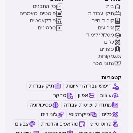


בית
כל התכנים


תיקי עבודות
פוסטים ומאמרים


קורות חיים
פודקאסטים


אירועים
סרטונים

מסלולי לימוד

כלים

ספרים

מקורות

נתוני שכר
קטגוריות
חיפוש עבודה וראיונות
תיק עבודות
עיצוב
אפיון
מחקר
מתודות ושיטות עבודה
פסיכולוגיה
כלים
מיקרוקופי
ג'וניורים
פרוטוטייפ
מוקאפים והדמיות
צבעים